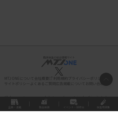
臨床検査の総合情報サイト
MTJ ONEについて
会社概要
利用規約
プライバシーポリシー
サイトポリシー
よくあるご質問
広告掲載について
お問い合わせ
All documents,images and photographs contained in this site belong
to JIHO,Inc.
Use of these documents, images and photographs is
strictly prohibited.Copyright (C) JIHO,Inc.
企画・連載
製品検索
イベント・研修会
検査用語集