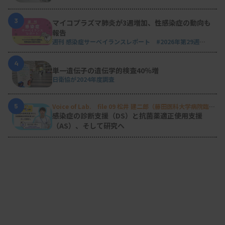
3
マイコプラズマ肺炎が3週増加、性感染症の動向も
報告
週刊 感染症サーベイランスレポート #2026年第29週
（2026.7.13 - 7.19）
4
単一遺伝子の遺伝学的検査40％増
日衛協が2024年度調査
5
Voice of Lab. file 09 松井 建二郎（藤田医科大学病院臨床
検査部微生物遺伝子検査室
）
感染症の診断支援（DS）と抗菌薬適正使用支援
（AS）、そして研究へ