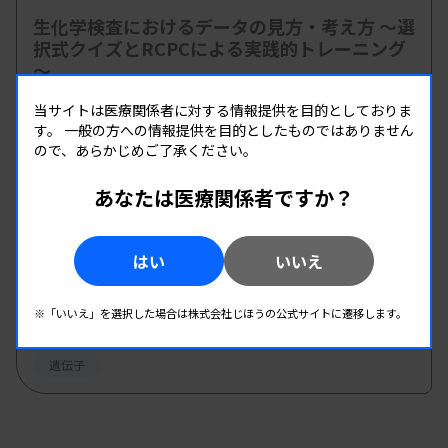
生化学検査におけるデータの見方・考え方 ～選
択式クイズとRCPCによる実践的トレーニング
～
主催 :
栃木県臨床検査技師会
当サイトは医療関係者に対する情報提供を目的としておりま
開催場所 : WEB
す。
一般の方への情報提供を目的としたものではありません
ので、あらかじめご了承ください。
臨床化学
情報システム
あなたは医療関係者ですか？
08.29
08.29
-
2026.
（土）
2026.
（土）
はい
いいえ
第6回Thrombosis ＆ Hemostasis semina
主催 :
北陸血液凝固異常症連絡協議会、石川県臨床衛生検査
技師会、中外製薬株式会社
※「いいえ」を選択した場合は株式会社じほうの公式サイトに遷移します。
開催場所 : 石川県 | WEB
遺伝子