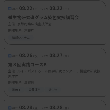
08.22
08.22
-
2026.
（土）
2026.
（土）
微生物研究班グラム染色実技講習会
主催 :
京都府臨床検査技師会
開催場所 : 京都府
情報システム
08.26
08.27
-
2026.
（水）
2026.
（木）
第８回実践コースB
主催 :
ルイ・パストゥール医学研究センター 、機能水研究振
興財団
開催場所 : 滋賀県
遺伝子
管理運営
微生物
08.28
08.28
-
2026.
（金）
2026.
（金）