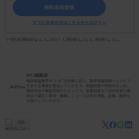
無料会員登録
ジーネックス（東京都港区）は5月23日、オンプ
レミス型の遺伝子パネル検査用解析ソフトウエア
すでに会員の方はこちらからログイン
「GENEX Detector」のライセンス提供を大学病院
や研究機関などに向けて開始したと発表した。
NGS（次世代シーケンサー）のバリアントデータ
と、参照データをそれぞれ読み込み、両者を比較し
MTJ編集部
臨床検査業界の“いま”を的確に捉え、臨床検査技師一人ひとり
てパネル検査の結果データを出力する。ACMG（米
を支える情報を発信していきます。検査制度や政策をはじめ、
関係学会や職能団体のトピックス、装置試薬など技術革新の動
国臨床遺伝・ゲノム学会）が二次的所見の報告を推
向まで幅広く取材・編集。ニュース以外の連載、企画、動画も
お届けしていきます。
奨している81の遺伝子などが解析でき、家族性パー
キンソン病や家族性高コレステロール血症などの遺
伝性疾患に対応できる。
保存
URLコピー