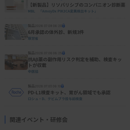
【新製品】リソバリシブのコンパニオン診断薬
と・医療機関対象、民間企業は応相談）。他に、デ
MBL 「AmoyDx PIK3CA変異検出キット」
ータ更新の費用（1回20万円から）がかかる。
製品
2026.07.08 06:20
6月承認の体外診、新規3件
資料はこちら
厚労省
製品
2026.07.06 06:25
抗Aβ薬の副作用リスク判定を補助、検査キッ
トが収載
中医協
製品
2026.07.03 06:10
PD-L1検査キット、胃がん領域でも承認
ロシュ・D、テビムブラ投与前検査
関連イベント・研修会