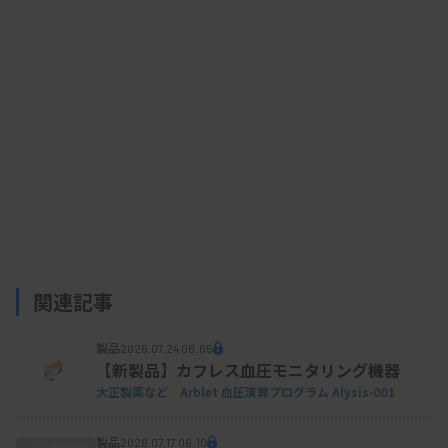
利用する大学病院などが対象疾患や報告対象とす
る遺伝子を選択して仕様を決める。解析の結果、出
力されたデータを患者の医療情報と合わせて確認
し、正式な検査結果とする。
GENEX Detectorは、指定難病であるミトコンド
リア病の原因遺伝子を一括で調べるパネル検査に活
用され、順天堂大学医学部附属順天堂医院が保険診
療での検査を提供している。解析実績は現在370件
関連記事
超。
製品
2026.07.24 06:05
【新製品】カフレス血圧モニタリング機器
大正製薬など Arblet 血圧演算プログラム Alysis-001
ライセンス費用（税別）は、初期費用が50万円か
ら、基本利用料が年120万円から（1ライセンスご
製品
2026.07.17 06:10