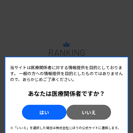
RANKING
人気の記事
当サイトは医療関係者に対する情報提供を目的としておりま
1
新人臨床検査技師の歩き方 ［第16回］
す。
一般の方への情報提供を目的としたものではありません
チーム医療の中で信頼される技師
ので、あらかじめご了承ください。
あなたは医療関係者ですか？
2
変わり続ける検査の現場 #32 山形済生病院
生理検査のパニック値、報告体制を再構築 “伝え
た後”まで確認
はい
いいえ
3
日臨技リエゾンが現地入り、病院検査室を視察
※「いいえ」を選択した場合は株式会社じほうの公式サイトに遷移します。
8月8・9両日にはDVT検診へ