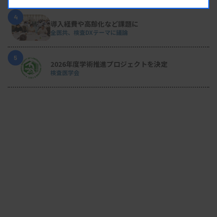
4
導入経費や高齢化など課題に
全医共、検査DXテーマに議論
5
2026年度学術推進プロジェクトを決定
検査医学会