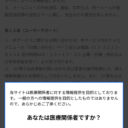
メールニュースを再配信しません。

６．メールニュースの未送信、遅延、文字化け、同一メールの複
第１３条（ユーザーサポート）
１．本サービスに関するお問い合わせは、本サービス内のＦＡＱ
メニューの「お問い合わせ」ページまたは電話（０３-３２３３-
６３３６ 受付時間は９：１５～１７：３０ 土曜・日曜・祝日およ
び年末年始を除く）より受け付けます。

２． IＤ等や会員情報の問い合わせ及び変更の操作依頼には、個人
情報保護のため原則として対応いたしません。また、IＤ等および
会員情報へのいかなる問い合わせへも回答いたしません。IＤ等を
失念した場合の確認や会員情報の確認・変更手続きは、所定の方
当サイトは医療関係者に対する情報提供を目的としておりま
法に従って行ってください。

す。
一般の方への情報提供を目的としたものではありません
ので、あらかじめご了承ください。
３．利用者と情報コンテンツ提供者との間で行われる問い合わ
せ、取引、契約その他一切の関係は、当該当事者間の責任におい
あなたは医療関係者ですか？