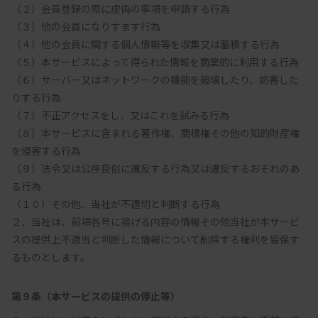
（２）会員登録の際に虚偽の事項を申請する行為

（３）他の会員になりすます行為

（４）他の会員に関する個人情報等を収集又は蓄積する行為

（５）本サービスによって得られた情報を商業的に利用する行為

（６）サーバー又はネットワークの機能を破壊したり、妨害した
りする行為

（７）不正アクセスをし、又はこれを試みる行為

（８）本サービスに含まれる著作権、商標権その他の知的財産権
を侵害する行為

（９）法令又は公序良俗に違反する行為又は違反するおそれのあ
る行為

（１０）その他、当社が不適切と判断する行為

２．当社は、前項各号に揚げる内容の情報その他当社が本サービ
スの提供上不適当と判断した情報について削除する権利を留保す
第９条（本サービスの提供の停止等）