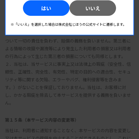
第１４条（免責事項）
はい
いいえ
１．当社は、本サービスの提供、中断、停止により又は当社サー
※「いいえ」を選択した場合は株式会社じほうの公式サイトに遷移します。
ビスの利用によって得られる情報等に起因、もしくはその他の事
由により生じた利用者又は第三者の金銭、財産、精神的損害等に
ついて一切の責任を負わず、賠償の義務を負いません。第三者に
よる情報の改竄や漏洩等により発生した利用者の損害又は利用者
の行為によって生じた第三者の損害についても同様とします。

２．当社は、当サービスに事実上又は法律上の瑕疵（安全性、信
頼性、正確性、完全性、有効性、特定の目的への適合性、セキュ
リティ等に関する欠陥、エラーやバグ、権利侵害等を含みま
す。）がないことを保証しておりません。当社は、お客様に対
し、かかる瑕疵を除去して本サービスを提供する義務を負いませ
第１５条（本サービス内容の変更等）
当社は、利用者に通知することなく、本サービスの内容を変更し
又は本サービスの提供を中止することができるものとし、これに