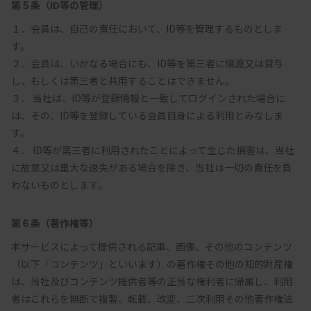
第５条（ID等の管理）
１．会員は、自己の責任において、ID等を管理するものとしま
す。

２．会員は、いかなる場合にも、ID等を第三者に譲渡又は貸与
し、もしくは第三者と共用することはできません。

３． 当社は、ID等が登録情報と一致してログインされた場合に
は、その、ID等を登録している会員自身による利用とみなしま
す。

４． ID等が第三者に利用されたことによって生じた損害は、当社
に故意又は重大な過失がある場合を除き、当社は一切の責任を負
第６条（著作権等）
本サービスによって提供される記事、画像、その他のコンテンツ
（以下「コンテンツ」といいます）の著作権その他の知的財産権
は、当社及びコンテンツ提供者等の正当な権利者に帰属し、利用
者はこれらを無断で複製、転載、改変、二次利用その他著作権法