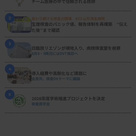
チーム医療の中で信頼される技師
2
変わり続ける検査の現場 #32 山形済生病院
生理検査のパニック値、報告体制を再構築 “伝え
た後”まで確認
3
日臨技リエゾンが現地入り、病院検査室を視察
8月8・9両日にはDVT検診へ
4
導入経費や高齢化など課題に
全医共、検査DXテーマに議論
5
2026年度学術推進プロジェクトを決定
検査医学会