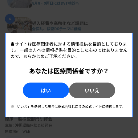
8月8・9両日にはDVT検診へ
4
導入経費や高齢化など課題に
全医共、検査DXテーマに議論
当サイトは医療関係者に対する情報提供を目的としておりま
5
2026年度学術推進プロジェクトを決定
す。
一般の方への情報提供を目的としたものではありません
検査医学会
ので、あらかじめご了承ください。
あなたは医療関係者ですか？
EVENT
はい
いいえ
イベント情報
※「いいえ」を選択した場合は株式会社じほうの公式サイトに遷移します。
08.12
2026.
（水）
臨床一般検査部門研修会
主催 :
沖縄県臨床検査技師会
開催場所 : WEB