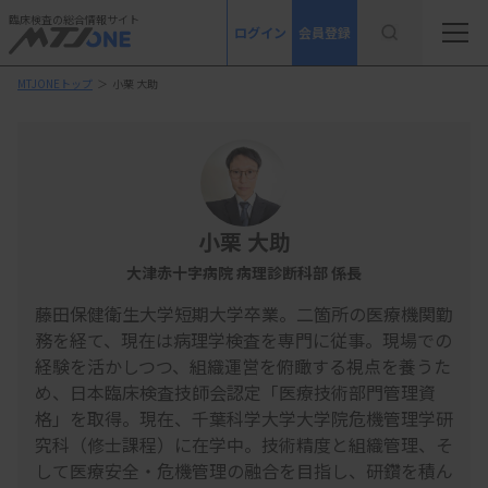
臨床検査の総合情報サイト
ログイン
会員登録
MTJONEトップ
＞
小栗 大助
小栗 大助
大津赤十字病院 病理診断科部 係長
藤田保健衛生大学短期大学卒業。二箇所の医療機関勤
務を経て、現在は病理学検査を専門に従事。現場での
経験を活かしつつ、組織運営を俯瞰する視点を養うた
め、日本臨床検査技師会認定「医療技術部門管理資
格」を取得。現在、千葉科学大学大学院危機管理学研
究科（修士課程）に在学中。技術精度と組織管理、そ
して医療安全・危機管理の融合を目指し、研鑽を積ん