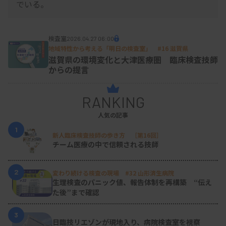
でいる。
検査室
2026.04.27 06:00
地域特性から考える「明日の検査室」 #16 滋賀県
滋賀県の環境変化と大津医療圏 臨床検査技師
からの提言
RANKING
人気の記事
1
新人臨床検査技師の歩き方 ［第16回］
チーム医療の中で信頼される技師
2
変わり続ける検査の現場 #32 山形済生病院
生理検査のパニック値、報告体制を再構築 “伝え
た後”まで確認
3
日臨技リエゾンが現地入り、病院検査室を視察