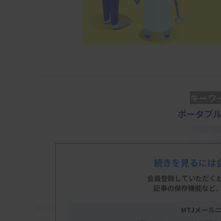
キーワ
ポータブル
網膜検査
認知症検
続きを見るには
会員登録していただく
記事の保存機能など
前回より検査・診断技術の新展開として、従来
MTJメール