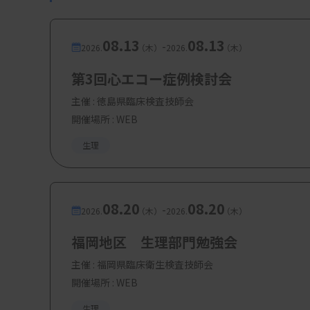
08.13
08.13
-
2026.
（木）
2026.
（木）
第3回心エコー症例検討会
主催 :
徳島県臨床検査技師会
開催場所 : WEB
図：検診で心疾
生理
08.20
08.20
会話で認知症がわかる？
-
2026.
（木）
2026.
（木）
認知症検査は、医師の働き方改革のタスクシ
福岡地区 生理部門勉強会
査の1つですが、認知症検査ではどのような新
主催 :
福岡県臨床衛生検査技師会
開催場所 : WEB
生理