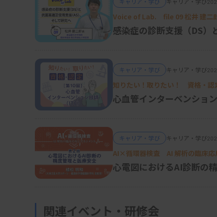
キャリア・学び
キャリア・学び
「AI技術を使っても自動化だけ？」と思った皆
202
Voice of Lab. file 0
す。Googleの研究チームでは、さらに深層
感染症の診断支援（DS）
子を推定するAIモデルを開発しています。この
年齢、性別、喫煙状況、血圧、心血管イベン
告しています
（図）
。眼底検査は単なる視覚
キャリア・学び
キャリア・学び
202
定するツールとしても進化しており、眼科検査
知りたい！取りたい！ 資格・認
診・健診業務もまたAI技術により大きく変わ
心血管インターベンション
キャリア・学び
キャリア・学び
202
AI×循環器検査 AI 解析の臨床
心電図におけるAI診断の
関連イベント・研修会