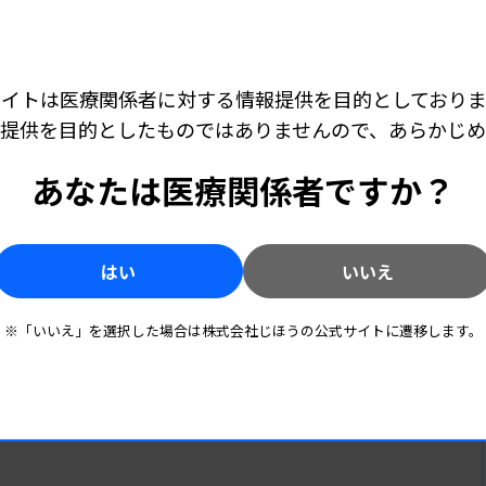
ンフルエンザの確率を予測するアンサンブル
ンブルAIモデルとは、正答を得ようとする
ズムを組み合わせることで、単一のAIモデ
サイトは医療関係者に対する情報提供を目的としておりま
「nodoca」はインフルエンザ診断におい
提供を目的としたものではありませんので、あらかじ
モデルや機械学習モデルを組み合わせること
あなたは医療関係者ですか？
のです。
キャリア・学び
2025.09.25 07:00
臨床検査技師が知っておきたい医療AI ［第21回］
はい
いいえ
奥を撮影するだけで発症後12時間未満で
臨床検査室における生成AI技術利用、検査技師
AI
による活用法（4）
易抗原検査キットのように高熱になってか
※「いいえ」を選択した場合は株式会社じほうの公式サイトに遷移します。
検体前処理が必要といった制限から解放され
キャリア・学び
2025.09.01 00:00
）。多
臨床検査技師が知っておきたい医療AI ［第20回］
はどこ
で運用が始まっており、他のウイルス性疾
生成AI技術の注意点 臨床検査技師による活用
中心に
とで、感染症検査は劇的な変化が見込まれま
法（3）
解説し