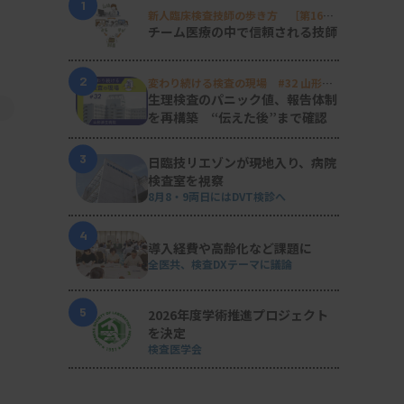
1
新人臨床検査技師の歩き方 ［第16
回］
チーム医療の中で信頼される技師
2
変わり続ける検査の現場 #32 山形済
生病院
生理検査のパニック値、報告体制
を再構築 “伝えた後”まで確認
3
日臨技リエゾンが現地入り、病院
検査室を視察
8月8・9両日にはDVT検診へ
4
導入経費や高齢化など課題に
全医共、検査DXテーマに議論
5
2026年度学術推進プロジェクト
を決定
検査医学会