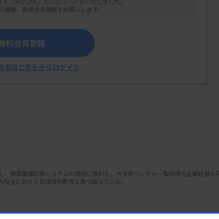
査、新たに臨床検査技師業務として加わった
イト「MTJ ONE」にリニューアルいたしました。
り再度、新規会員登録をお願いします。
査・診断プロセスにどのような影響を与えよ
ます。
無料会員登録
の方はこちらからログイン
イスを融合させることで、従来、大型診断装
軽に行えるようにしようとする革新的な技術
AIモデルをデバイスに組み込み、患者の健
出を可能とする技術開発も進んでいます。
し、病理画像診断システムの開発に携わる。大学発ベンチャー取締役の企業経験も
いましたが、AI医療機器として保険適用を
、AI社会における言語技術教育に取り組んでいる。
フルエンザ検査機器「nodoca」（アイリ
のデータとして咽頭画像と体温や自覚症状など