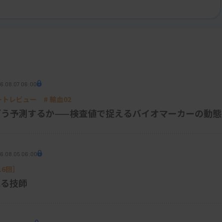
したが、糖尿病性網膜症や緑内障など、視覚
うでしょう？
6.08.07 06:00
パートレビュー # 輸血02
ですので、日頃検査に携わっている方もい
Sをどう予測するか——検査値で捉えるバイオマーカーの動態
の登場により、診断の精度と速度が大きく向
は、網膜画像を解析することで、糖尿病性網膜
す。このAIシステムは、臨床試験において
6.08.05 06:00
確な診断を提供することが可能であることが
6回］
れる技師