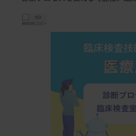
保存
URLコピー