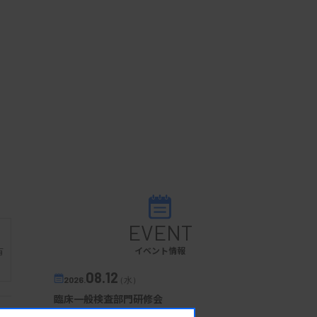
EVENT
イベント情報
有
08.12
2026.
（水）
臨床一般検査部門研修会
主催 :
沖縄県臨床検査技師会