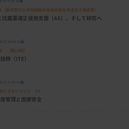
さま、AI技術が優れているのはここからで
6.07.31 06:00
9 松井 建二郎（藤田医科大学病院臨床検査部微生物遺伝子検査室
）
学習を用いて、網膜画像から心血管リスク因
と抗菌薬適正使用支援（AS）、そして研究へ
AIモデルは、網膜画像を分析することで、
トリスク（心筋梗塞など）を予測できると報
障害の検出にとどまらず、心疾患リスクを推
6.07.29 06:00
でなぜか心疾患リスクを指摘されるなど検
定 ［第10回］
る可能性が示されています。
技師（ITE）
6.07.27 06:00
応用とマネジメント #2
精度管理と医療安全