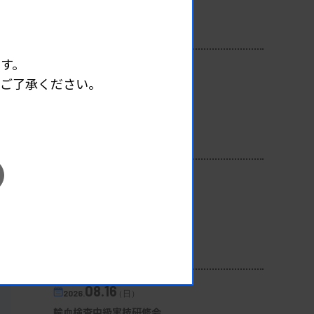
開催場所 : WEB
一般
す。
08.13
2026.
（木）
めご了承ください。
第3回心エコー症例検討会
主催 :
徳島県臨床検査技師会
開催場所 : WEB
生理
08.16
2026.
（日）
第2回 血液検査班研修会
主催 :
和歌山県臨床検査技師会
開催場所 : 和歌山県
血液
08.16
2026.
（日）
輸血検査中級実技研修会