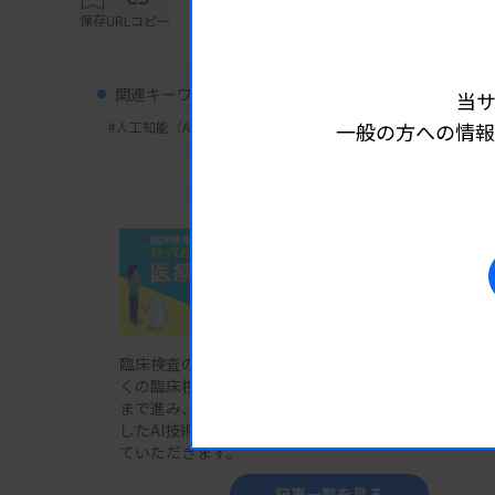
の臨床情報を用い、RT-PCR検査に基づくイ
保存
URLコピー
AIモデルを搭載しているのが特徴です。アンサ
際に複数の異なるAIモデルや機械学習アルゴリ
関連キーワード
当
ルよりも高い精度を得るAI学習手法の1つです。
#人工知能（AI）
一般の方への情報
て複数の畳み込みニューラルネットワークAI
で、1つ1つのAIモデルの弱点を補完している
連載
この診断技術の利点は、咽頭専用カメラで喉の
臨床検査技師が知っておきたい医療
あっても十数秒で診断を可能とする点です。簡
ら測定が必要、PCR検査のように専用装置や
臨床検査のあり方を大きく変えつつある人工知能（AI
くの臨床検査技師がこれから向き合うAI技術の実用化
ることを意味します。すでに多くの診療所など
まで進み、どこに向かっていくのか。臨床検査領域を
患に対しても同様のAIモデルが開発されるこ
したAI技術の現状や課題、今後の展望をわかりやすく
ていただきます。
す。
記事一覧を見る