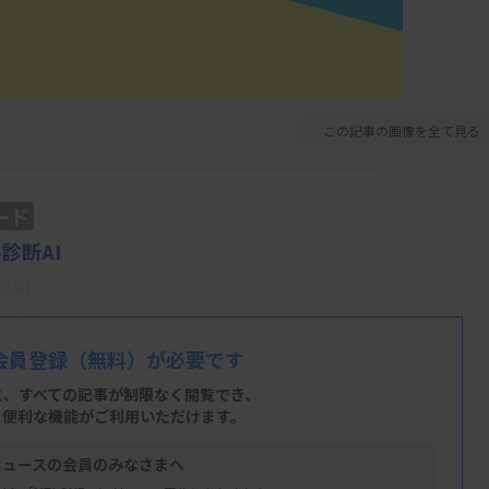
この記事の画像を全て見る
ード
診断AI
AI
査AI
会員登録
（無料）が必要です
と、すべての記事が制限なく閲覧でき、
、便利な機能がご利用いただけます。
検査に替わる検査技術としてのAIを解説し
ニュースの会員のみなさまへ