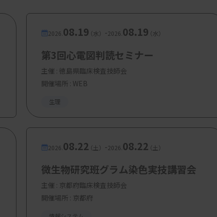
08.19
08.19
-
2026.
（水）
2026.
（水）
第3回心電図判読セミナー
主催 :
徳島県臨床検査技師会
開催場所 : WEB
患の検査まで
生理
08.22
08.22
-
2026.
（土）
2026.
（土）
フトに伴い臨床検査技師業務に加えられた検
微生物研究班グラム染色実技講習会
展開が起きているのでしょうか？
主催 :
京都府臨床検査技師会
開催場所 : 京都府
情報システム