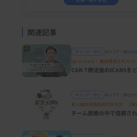
眼科で心疾患の検査？
前回は音声を活用する糖尿病鑑別を解説しま
関連記事
障害の原因疾患診断に使われる眼底検査はど
キャリア・学び
キャリア・学び
202
Up to Date！ 臨床検査エキス
無散眼での眼底検査は臨床検査技師業務の1つ
CAR-T療法後のICAN
ると思います。眼底検査でも網膜検査AI技術
上しています。Googleが開発したAIモデル
症の進行度合いの高精度な診断に成功していま
キャリア・学び
キャリア・学び
202
専門医と同等以上の精度を示し、迅速かつ正
新人臨床検査技師の歩き方 ［第1
チーム医療の中で信頼さ
明らかになっています。