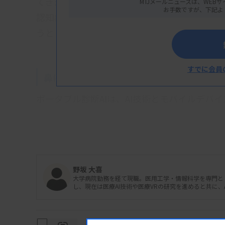
てきました。今回はポータブル診断や眼底検
MTJメールニュースは、WEBサ
お手数ですが、下記よ
認知症検査など、AI技術が臨床検査室での検
うとしているのかを、さらに解説したいと思い
すでに会員
鼻に綿棒をささなくて良い？
ポータブル診断AIは、AI技術とモバイルデバ
置や専用分析装置を必要としていた検査を手
です。近年は血糖値や心電図測定データ解析の
康状態をリアルタイムで追跡し、迅速な異常検
野坂 大喜
大学病院勤務を経て現職。医用工学・情報科学を専門と
これら技術は従来、健康管理の域にとどまって
し、現在は医療AI技術や医療VRの研究を進めると共に
受けた技術が登場し始めています。AI搭載イン
ス社）が1例です。「nodoca」はAI学習用