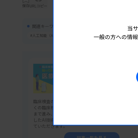
作成したりする能力を獲得しています。
保存
URLコピー
関連キーワード
当
自然言語処理のプロセス
#人工知能（AI）
一般の方への情報
一般的な自然言語処理の流れを見ていきまし
（1）入力と前処理
人間が書いた文章や音声などの自然言語デー
タは、そのままでは扱えないため、形態素解
連載
臨床検査技師が知っておきたい医療
す。形態素解析では文章を「単語」や「品詞」
例えば、「私は臨床検査技師です」という文
臨床検査のあり方を大きく変えつつある人工知能（AI
に分解され、それぞれに「名詞」「助詞」「
くの臨床検査技師がこれから向き合うAI技術の実用化
す。日本語のNLPにおいて特に重要なプロセス
まで進み、どこに向かっていくのか。臨床検査領域を
したAI技術の現状や課題、今後の展望をわかりやすく
ていただきます。
（2）特徴量抽出
記事一覧を見る