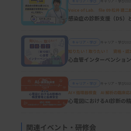
キャリア・学び
キャリア・学び
202
ここで登場するのが深層学習モデルの中でも
Voice of Lab. file 0
の中核にあるのがアテンション機構で、生成A
感染症の診断支援（DS）
術の一つです。アテンション機構は、文章中
にとって重要かを、動的に「注意（Attenti
キャリア・学び
キャリア・学び
202
知りたい！取りたい！ 資格・認
例えば、「彼は顕微鏡で標本を観察している
心血管インターベンション
い場合、アテンション機構は「観察している
けることで、「彼」が人間であることが分かる
キャリア・学び
キャリア・学び
202
AI×循環器検査 AI 解析の臨床
（4）推論と評価
心電図におけるAI診断の
学習済みのモデルに新しいテキストを入力し
であれば質問に答える文章を生成します。生
関連イベント・研修会
て評価されます。