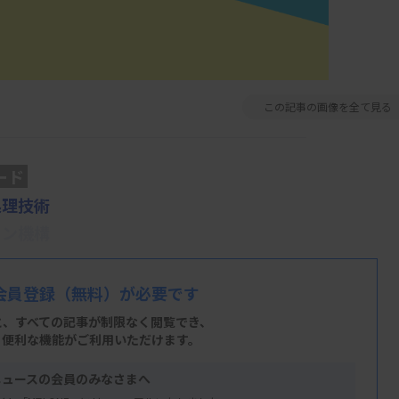
この記事の画像を全て見る
ード
処理技術
ョン機構
会員登録
（無料）が必要です
と、すべての記事が制限なく閲覧でき、
く、臨床検査技師の業務にも大きな変革をも
、便利な機能がご利用いただけます。
生成AIを効果的に活用するために不可欠な
ニュースの会員のみなさまへ
ョン機構に焦点を当てて解説したいと思いま