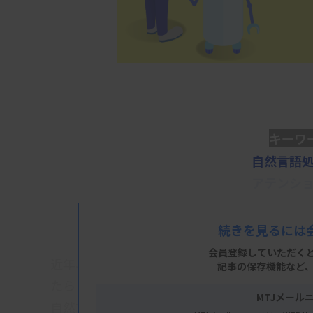
キーワ
自然言語
アテンシ
続きを見るには
会員登録していただく
近年、医療現場ではAI技術の進歩は目覚まし
記事の保存機能など
たらしつつあります。今回は、臨床検査技師が
MTJメール
自然言語処理の技術的な基礎、特にアテンシ