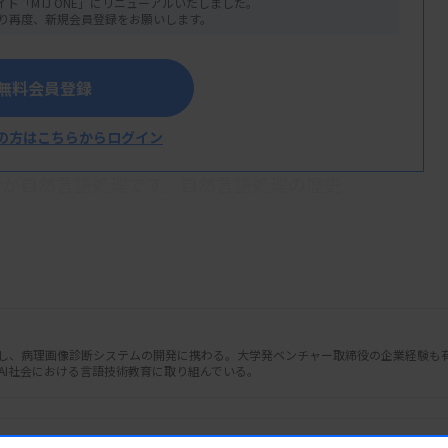
イト「MTJ ONE」にリニューアルいたしました。
り再度、新規会員登録をお願いします。
無料会員登録
の方はこちらからログイン
造や意味が非常に複雑です。この人間の言語
術が自然言語処理です。自然言語処理の歴史
統計的手法、そして近年では深層学習を用い
の発展により、コンピューターはより高度
た大きく広がっています。
し、病理画像診断システムの開発に携わる。大学発ベンチャー取締役の企業経験も
、Qwenのような大規模言語モデル（LLM）は、
、AI社会における言語技術教育に取り組んでいる。
。これらのモデルは、膨大なテキストデータ
章を生成したり、質問に答えたり、要約を