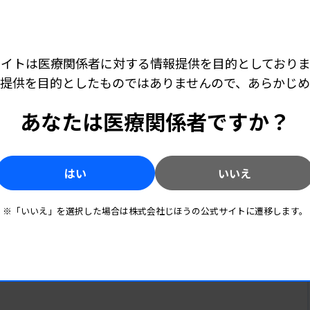
サイトは医療関係者に対する情報提供を目的としておりま
提供を目的としたものではありませんので、あらかじ
ょう。
あなたは医療関係者ですか？
タをコンピューターに入力します。このデー
キャリア・学び
2025.09.25 07:00
析やトークン化といった前処理が行われま
臨床検査技師が知っておきたい医療AI ［第21回］
はい
いいえ
臨床検査室における生成AI技術利用、検査技師
AI
などの意味を持つ最小単位に分解します。
による活用法（4）
は、「私」「は」「臨床検査技師」「です」
※「いいえ」を選択した場合は株式会社じほうの公式サイトに遷移します。
キャリア・学び
2025.09.01 00:00
）。多
名詞」「助動詞」といった品詞が与えられま
臨床検査技師が知っておきたい医療AI ［第20回］
はどこ
生成AI技術の注意点 臨床検査技師による活用
です。
中心に
法（3）
解説し