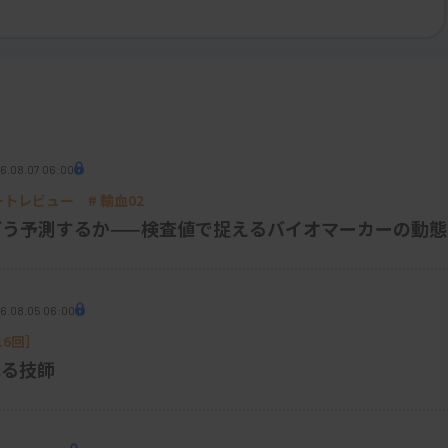
できるように「数字」の形に変換する工程で
言葉も「apple」という言葉も、ただの
.1, 0.5, 0.2]」のような数字の並びで
25]」のように表現することで、これらの数字を比
を持つかどうかを数字で判断できるようにな
6.08.07 06:00
パートレビュー # 輸血02
Sをどう予測するか——検査値で捉えるバイオマーカーの動態
女王様」のような計算ができることがあります。
で、性別の概念のような抽象的な関係性も捉
6.08.05 06:00
6回］
れる技師
量のデータを用いて学習させる工程です。