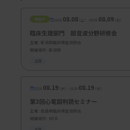
生成AIは、臨床検査技師の業務を強力にサポ
08.08
08.09
-
開催中
2026.
（土）
2026.
（日）
の基礎、特にアテンション機構の理解は、これ
臨床生理部門 超音波分野研修会
を引き出すための第一歩です。今後の医療現場
主催 :
新潟県臨床検査技師会
臨床検査技師としてその最前線で活躍するた
開催場所 : 新潟県
生理
08.19
08.19
-
2026.
（水）
2026.
（水）
第3回心電図判読セミナー
主催 :
徳島県臨床検査技師会
図：アテンション
開催場所 : WEB
生理