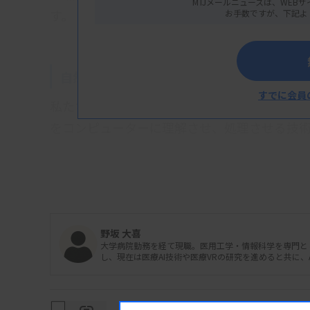
MTJメールニュースは、WEBサ
す。
お手数ですが、下記よ
自然言語処理技術（NLP）と生成AI
すでに会員
私たちが日常的に使っている言語は、その構
をコンピューターに理解させ、処理させる技
は古く、初期のルールベースシステムから、
たアプローチへと発展してきました。深層学習
な言語理解能力を獲得し、その応用範囲もま
野坂 大喜
大学病院勤務を経て現職。医用工学・情報科学を専門と
生成AIモデル、例えばChatGPT、Gemini
し、現在は医療AI技術や医療VRの研究を進めると共に
この自然言語処理技術の最先端に位置します
を学習することで、人間が話すような自然な文