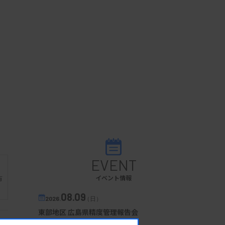
EVENT
イベント情報
有
08.09
2026.
（日）
東部地区 広島県精度管理報告会
主催 :
広島県臨床検査技師会