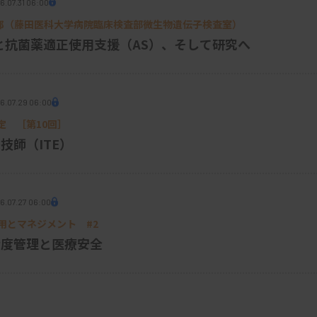
6.07.31 06:00
トランスフォーマーと呼ばれる技術です。そ
9 松井 建二郎（藤田医科大学病院臨床検査部微生物遺伝子検査室
）
Iモデルの性能を飛躍的に向上させたコア技
と抗菌薬適正使用支援（AS）、そして研究へ
のどの部分が、今注目している単語やタスク
on）」を向けることで判断する仕組みです。
6.07.29 06:00
定 ［第10回］
」という文で「彼」が誰を指すかを判断した
技師（ITE）
」や「顕微鏡」といった単語に強く注意を向
といった具合です。
（図）
6.07.27 06:00
応用とマネジメント #2
精度管理と医療安全
、タスクを実行させます。例えば、質問応答
成された結果は、その精度や適切性に基づい