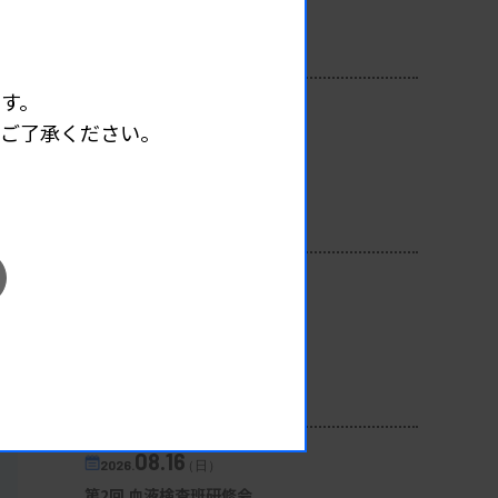
開催場所 : 広島県
管理運営
す。
08.12
2026.
（水）
めご了承ください。
臨床一般検査部門研修会
主催 :
沖縄県臨床検査技師会
開催場所 : WEB
一般
08.13
2026.
（木）
第3回心エコー症例検討会
主催 :
徳島県臨床検査技師会
開催場所 : WEB
生理
08.16
2026.
（日）
第2回 血液検査班研修会