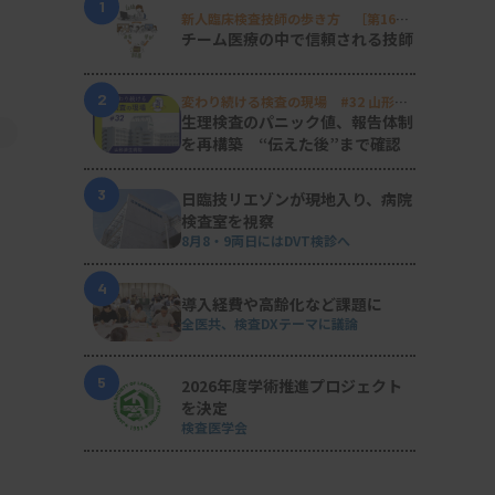
1
新人臨床検査技師の歩き方 ［第16
回］
チーム医療の中で信頼される技師
2
変わり続ける検査の現場 #32 山形済
生病院
生理検査のパニック値、報告体制
を再構築 “伝えた後”まで確認
3
日臨技リエゾンが現地入り、病院
検査室を視察
8月8・9両日にはDVT検診へ
4
導入経費や高齢化など課題に
全医共、検査DXテーマに議論
5
2026年度学術推進プロジェクト
を決定
検査医学会