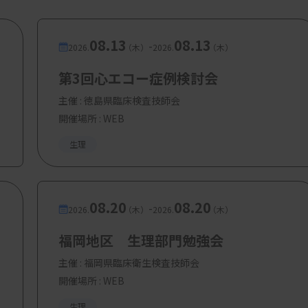
ートするツールとなり得ます。自然言語処理
08.13
08.13
-
2026.
（木）
2026.
（木）
らのAIモデルを効果的に活用し、その真価
第3回心エコー症例検討会
における生成AIのさらなる進化に期待し、
主催 :
徳島県臨床検査技師会
めの知識を深めていきましょう。
開催場所 : WEB
生理
08.20
08.20
-
2026.
（木）
2026.
（木）
福岡地区 生理部門勉強会
主催 :
福岡県臨床衛生検査技師会
機構の仕組み
開催場所 : WEB
生理