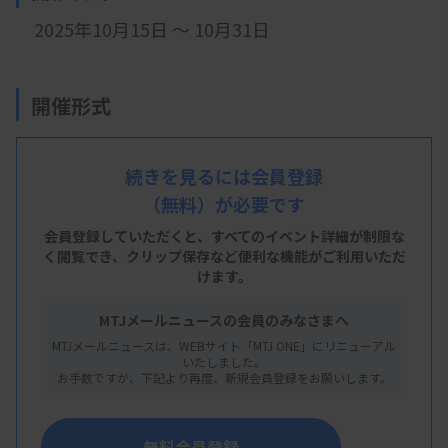
2025年10月15日 ～ 10月31日
開催形式
オンデマンド配信
続きを見るには会員登録
（無料）が必要です
主 催
会員登録していただくと、すべてのイベント詳細が制限な
大阪府臨床検査技師会
く閲覧でき、
クリップ保存など便利な機能がご利用いただ
けます。
MTJメールニュースの会員のみなさまへ
概 要
MTJメールニュースは、WEBサイト「MTJ ONE」にリニューアル
いたしました。
お手数ですが、下記より再度、新規会員登録をお願いします。
【プログラム】
・
演題１ 輸血療法について
無料会員登録