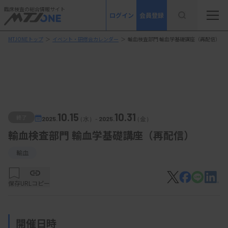
臨床検査の総合情報サイト
ログイン
会員登録
MTJONEトップ
＞
イベント・研修会カレンダー
＞
輸血検査部門 輸血学基礎講座（再配信）
10.15
10.31
終了
2025.
（水）
-
2025.
（金）
輸血検査部門 輸血学基礎講座（再配信）
輸血
保存
URLコピー
開催日時