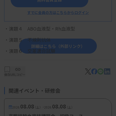
・演題２ 血液製剤について
すでに会員の方はこちらからログイン
・演題３ 輸血検査法の原理・基本手技
・演題４ ABO血液型・Rh血液型
・演題５ 不規則抗体
詳細はこちら（外部リンク）
・演題６ 交差適合試験
※注意：6月15日～7月14日配信分と同じ内容で
す。
保存
URLコピー
関連イベント・研修会
【参加費・定員など】
・参加費：会員：
1,000円
、非会員：
2,000円
08.08
08.08
-
2026.
（土）
2026.
（土）
・定 員：
50名（先着順）