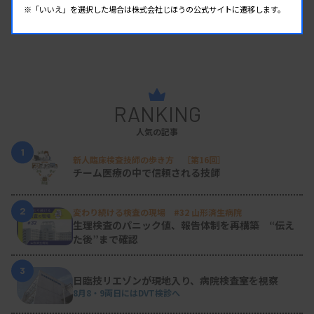
※「いいえ」を選択した場合は株式会社じほうの公式サイトに遷移します。
RANKING
人気の記事
1
新人臨床検査技師の歩き方 ［第16回］
チーム医療の中で信頼される技師
2
変わり続ける検査の現場 #32 山形済生病院
生理検査のパニック値、報告体制を再構築 “伝え
た後”まで確認
3
日臨技リエゾンが現地入り、病院検査室を視察
8月8・9両日にはDVT検診へ