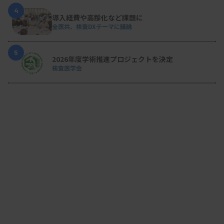
4
導入経費や高齢化など課題に
全医共、検査DXテーマに議論
5
2026年度学術推進プロジェクトを決定
検査医学会