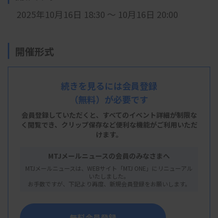
2025年10月16日 18:30 ～ 10月16日 20:00
開催形式
現地開催 ＋ LIVE配信
続きを見るには会員登録
（無料）が必要です
会 場
会員登録していただくと、すべてのイベント詳細が制限な
京都保健衛生専門学校 視聴覚室
く閲覧でき、
クリップ保存など便利な機能がご利用いただ
＋ LIVE配信
けます。
※
京都府京都市上京区千本通竹屋町東入主税町 910
MTJメールニュースの会員のみなさまへ
MTJメールニュースは、WEBサイト「MTJ ONE」にリニューアル
主 催
いたしました。
お手数ですが、下記より再度、新規会員登録をお願いします。
京都府臨床検査技師会
無料会員登録