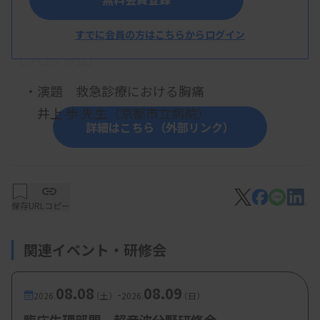
概 要
すでに会員の方はこちらからログイン
【プログラム】
・演題 救急診療における胸痛
井上 歩 先生（京都市立病院）
詳細はこちら（外部リンク）
【参加費・定員など】
・参加費：会員無料（京臨技・日臨技）、非会員
保存
URLコピー
3000 円
関連イベント・研修会
・定 員： 現地参加 約 60 名（先着）
08.08
08.09
-
2026.
（土）
2026.
（日）