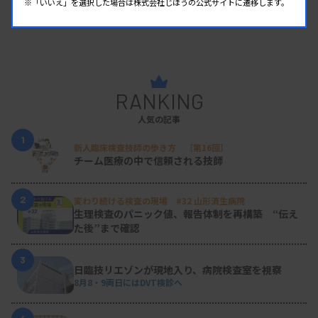
※「いいえ」を選択した場合は株式会社じほうの公式サイトに遷移します。
RANKING
人気の記事
1
新人臨床検査技師の歩き方 ［第16回］
チーム医療の中で信頼される技師
2
変わり続ける検査の現場 #32 山形済生病院
生理検査のパニック値、報告体制を再構築 “伝え
た後”まで確認
3
日臨技リエゾンが現地入り、病院検査室を視察
8月8・9両日にはDVT検診へ