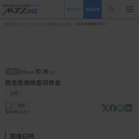
臨床検査の総合情報サイト
ログイン
会員登録
MTJONEトップ
＞
イベント・研修会カレンダー
＞
救急医療検査研修会
10.16
終了
2025.
（木）
救急医療検査研修会
生理
保存
URLコピー
開催日時