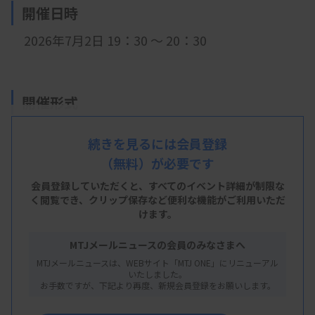
開催日時
2026年7月2日 19：30
～ 20：30
開催形式
LIVE配信
続きを見るには会員登録
（無料）が必要です
会員登録していただくと、すべてのイベント詳細が制限な
主 催
く閲覧でき、
クリップ保存など便利な機能がご利用いただ
けます。
大阪府臨床検査技師会
MTJメールニュースの会員のみなさまへ
MTJメールニュースは、WEBサイト「MTJ ONE」にリニューアル
いたしました。
概 要
お手数ですが、下記より再度、新規会員登録をお願いします。
【プログラム】