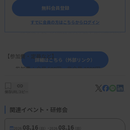
無料会員登録
・テーマ：標本を用いた症例検討会
・内容：症例提示および解説
すでに会員の方はこちらからログイン
藤坂友子氏（大阪公立大学医学部附属病院）
【参加費・定員など】
詳細はこちら（外部リンク）
・参加費：会員 500円、非会員 1000円
学生および新卒大臨技入会1年未満 無
料
保存
URLコピー
・定 員：会員 40名、非会員 10名、学生 5名
関連イベント・研修会
08.16
08.16
-
2026.
（日）
2026.
（日）