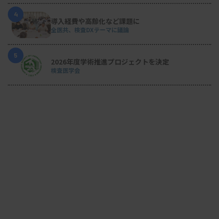
4
導入経費や高齢化など課題に
全医共、検査DXテーマに議論
5
2026年度学術推進プロジェクトを決定
検査医学会