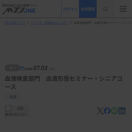
臨床検査の総合情報サイト
ログイン
会員登録
MTJONEトップ
＞
イベント・研修会カレンダー
＞
血液検査部門 血液形態セミナー・シニア
07.02
終了
2026.
（木）
血液検査部門 血液形態セミナー・シニアコ
ース
血液
保存
URLコピー