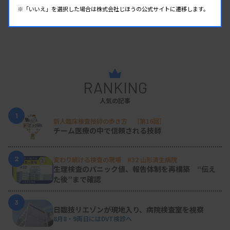
※「いいえ」を選択した場合は株式会社じほうの公式サイトに遷移します。
RANKING
人気の記事
1
新人臨床検査技師の歩き方 ［第16回］
チーム医療の中で信頼される技師
2
変わり続ける検査の現場 #32 山形済生病院
生理検査のパニック値、報告体制を再構築 “伝え
た後”まで確認
3
日臨技リエゾンが現地入り、病院検査室を視察
8月8・9両日にはDVT検診へ