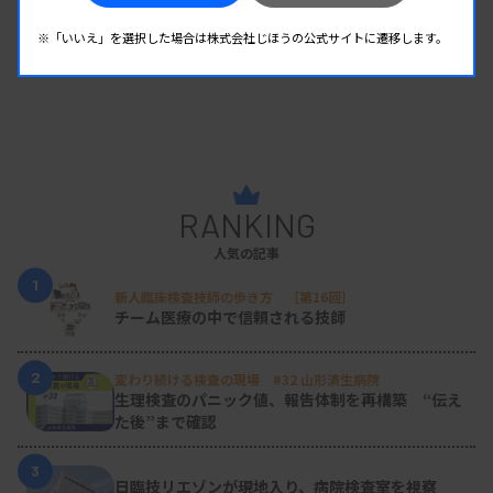
※「いいえ」を選択した場合は株式会社じほうの公式サイトに遷移します。
RANKING
人気の記事
1
新人臨床検査技師の歩き方 ［第16回］
チーム医療の中で信頼される技師
2
変わり続ける検査の現場 #32 山形済生病院
生理検査のパニック値、報告体制を再構築 “伝え
た後”まで確認
3
日臨技リエゾンが現地入り、病院検査室を視察