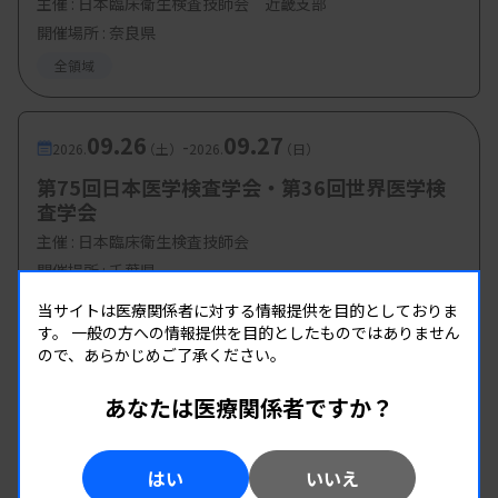
主催 :
日本臨床衛生検査技師会 近畿支部
開催場所 : 奈良県
全領域
09.26
09.27
-
2026.
（土）
2026.
（日）
第75回日本医学検査学会・第36回世界医学検
査学会
主催 :
日本臨床衛生検査技師会
開催場所 : 千葉県
全領域
当サイトは医療関係者に対する情報提供を目的としておりま
す。
一般の方への情報提供を目的としたものではありません
ので、あらかじめご了承ください。
あなたは医療関係者ですか？
はい
いいえ