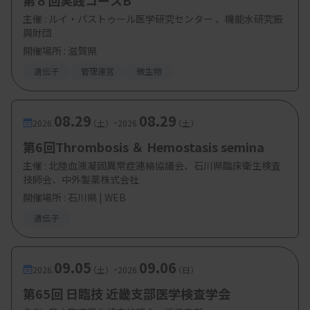
第８回実践コースB
主催 :
ルイ・パストゥール医学研究センター 、機能水研究振
興財団
【参加費・定員など】
開催場所 : 滋賀県
遺伝子
管理運営
微生物
・参加費：都臨技非会員の方（他県技師会会員）
1000円
08.29
08.29
-
2026.
（土）
2026.
（土）
第6回Thrombosis ＆ Hemostasis semina
主催 :
北陸血液凝固異常症連絡協議会、石川県臨床衛生検査
技師会、中外製薬株式会社
開催場所 : 石川県 | WEB
遺伝子
09.05
09.06
-
2026.
（土）
2026.
（日）
第65回 日臨技 近畿支部医学検査学会