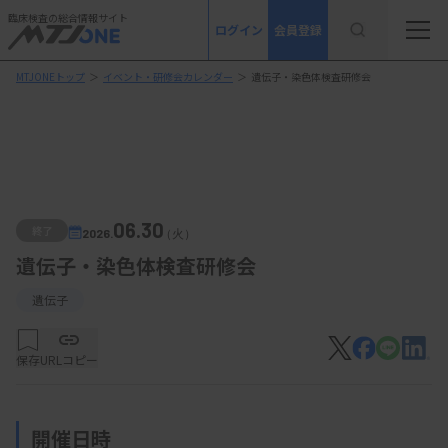
臨床検査の総合情報サイト
ログイン
会員登録
MTJONEトップ
＞
イベント・研修会カレンダー
＞
遺伝子・染色体検査研修会
06.30
終了
2026.
（火）
遺伝子・染色体検査研修会
遺伝子
保存
URLコピー
開催日時