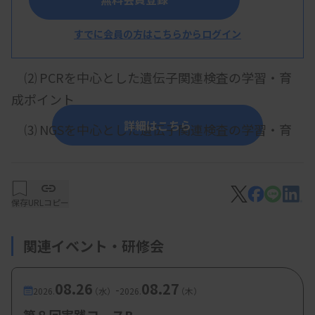
ント
すでに会員の方はこちらからログイン
⑴ 染色体検査の学習・育成ポイント
⑵ PCRを中心とした遺伝子関連検査の学習・育
成ポイント
詳細はこちら
⑶ NGSを中心とした遺伝子関連検査の学習・育
成ポイント
⑴ 青木舞技師（日本大学医学部附属板橋病
院）
保存
URLコピー
⑵ 土屋浩二技師（順天堂大学医学部附属順
関連イベント・研修会
天堂医院）
⑶ 渡邊佳織技師（国立がん研究センター中
08.26
08.27
-
2026.
（水）
2026.
（木）
央病院）