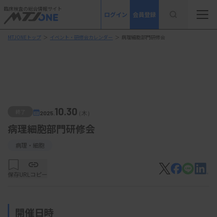
臨床検査の総合情報サイト
ログイン
会員登録
MTJONEトップ
＞
イベント・研修会カレンダー
＞
病理細胞部門研修会
10.30
終了
2025.
（木）
病理細胞部門研修会
病理・細胞
保存
URLコピー
開催日時