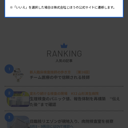
※「いいえ」を選択した場合は株式会社じほうの公式サイトに遷移します。
RANKING
人気の記事
1
新人臨床検査技師の歩き方 ［第16回］
チーム医療の中で信頼される技師
2
変わり続ける検査の現場 #32 山形済生病院
生理検査のパニック値、報告体制を再構築 “伝え
た後”まで確認
3
日臨技リエゾンが現地入り、病院検査室を視察
8月8・9両日にはDVT検診へ