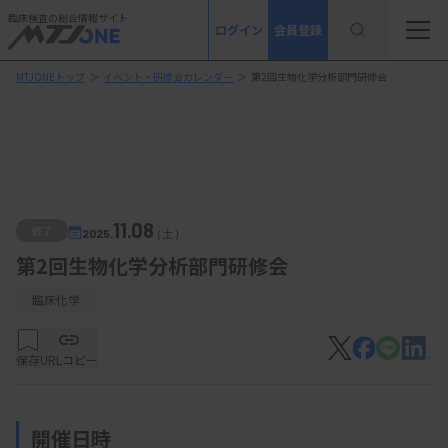
臨床検査の総合情報サイト
ログイン
会員登録
MTJONEトップ
＞
イベント・研修会カレンダー
＞
第2回生物化学分析部門研修会
11.08
終了
2025.
（土）
第2回生物化学分析部門研修会
臨床化学
保存
URLコピー
開催日時