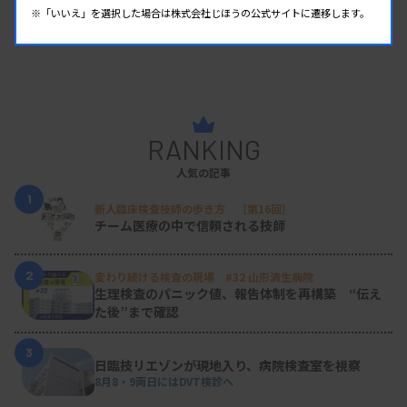
※「いいえ」を選択した場合は株式会社じほうの公式サイトに遷移します。
RANKING
人気の記事
1
新人臨床検査技師の歩き方 ［第16回］
チーム医療の中で信頼される技師
2
変わり続ける検査の現場 #32 山形済生病院
生理検査のパニック値、報告体制を再構築 “伝え
た後”まで確認
3
日臨技リエゾンが現地入り、病院検査室を視察
8月8・9両日にはDVT検診へ