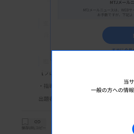
※
東京都文京区湯島１丁目５−４５
MTJメール
MTJメールニュースは、WEBサ
お手数ですが、下記よ
主 催
日本臨床検査医学会
すでに会員
概 要
【プログラム】
当
・指導医講習会
一般の方への情報
詳細は
出題者：松本 剛氏（信州大学医学部医
回答者：鉢呂 彩花氏（信州大学医学部附
清水 梨帆氏（信州大学医学部附属
保存
URLコピー