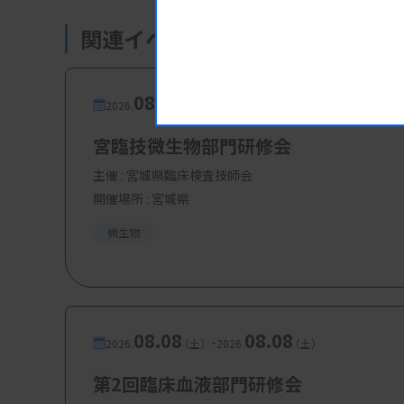
山崎 あずさ氏（東京科学大学病院
関連イベント・研修会
波木井 優奈氏（東京科学大学病院
08.08
08.08
-
2026.
（土）
2026.
（土）
・特別講演
「太陽系探査と宇宙と未来
宮臨技微生物部門研修会
関根 康人氏 （東京科学大学 未来社
主催 :
宮城県臨床検査技師会
開催場所 : 宮城県
微生物
・共催セミナー「日常検査を活かす日
松尾 収二氏（株式会社 日立ハイ
中沢 隆史氏（株式会社 日立ハイテ
08.08
08.08
-
2026.
（土）
2026.
（土）
第2回臨床血液部門研修会
・シンポジウム
「未来の検査部のあり