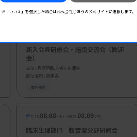
 検査部 血液検査室）
※「いいえ」を選択した場合は株式会社じほうの公式サイトに遷移します。
 検査部 臨床化学検査室）
08.08
08.08
-
2026.
（土）
2026.
（土）
のトータルヘルスケア」
新入会員研修会・施設交流会（歓迎
会創成研究院 地球生命研究所 所長）
会）
主催 :
兵庫県臨床検査技師会
開催場所 : 兵庫県
立病態解析システム」
管理運営
テク学術顧問）
ク ヘルスケア事業戦略本部）
08.08
08.09
-
2026.
（土）
2026.
（日）
臨床生理部門 超音波分野研修会
方」