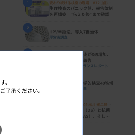
1
変わり続ける検査の現場 #32 山形済
生病院
生理検査のパニック値、報告体制
を再構築 “伝えた後”まで確認
2
HPV単独法、導入7自治体
厚労省調査
3
マイコプラズマ肺炎が3週増加、
性感染症の動向も報告
週刊 感染症サーベイランスレポート
#2026年第29週（2026.7.13 - 7.19）
4
す。
単一遺伝子の遺伝学的検査40％増
日衛協が2024年度調査
めご了承ください。
5
Voice of Lab. file 09 松井 建二郎
（藤田医科大学病院臨床検査部微生物
感染症の診断支援（DS）と抗菌
遺伝子検査室
）
薬適正使用支援（AS）、そして
研究へ