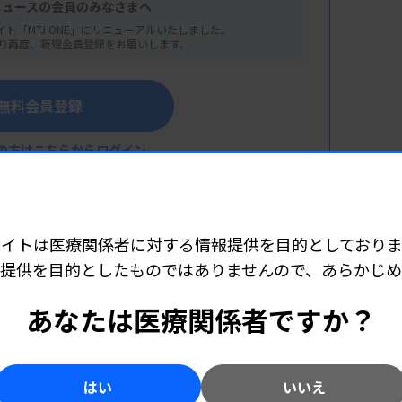
ニュースの会員のみなさまへ
イト「MTJ ONE」にリニューアルいたしました。
り再度、新規会員登録をお願いします。
無料会員登録
の方はこちらからログイン
サイトは医療関係者に対する情報提供を目的としておりま
提供を目的としたものではありませんので、あらかじ
こちら（外部リンク）
学科 病態解析診断学教室）
あなたは医療関係者ですか？
属病院 臨床検査部 微生物検査室）
病院 臨床検査部 検体検査室）
はい
いいえ