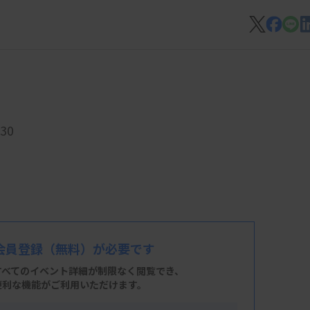
30
会員登録
（無料）が必要です
すべてのイベント詳細が制限なく閲覧でき、
便利な機能がご利用いただけます。
 階 医学科講義室 2＋ LIVE配信