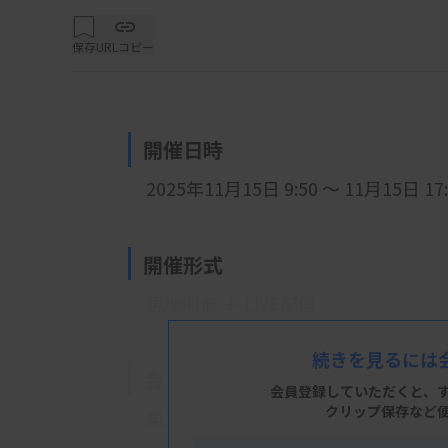
保存
URLコピー
開催日時
2025年11月15日 9:50 ～ 11月15日 17:
開催形式
現地開催 ＋ LIVE配信
続きを見るには
会 場
会員登録していただくと、
クリップ保存など
東京科学大学 湯島キャンパス 3 号館 3