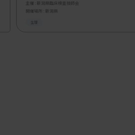
主催 :
新潟県臨床検査技師会
検査部）
開催場所 : 新潟県
診療学系臨床検査学）
生理
 臨床検査技術室）
属病院 検査部）
 臨床検査部）
学附属柏病院 中央検査部）
修医は無料