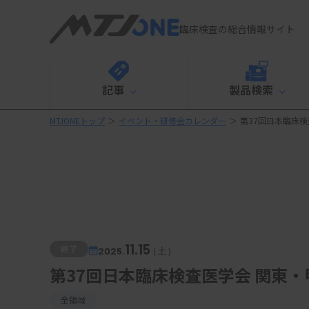
臨床検査の総合情報サイト
記事
製品検索
MTJONEトップ
＞
イベント・研修会カレンダー
＞
第37回日本臨床
11.15
終了
2025.
（土）
第37回日本臨床検査医学会 関東
全領域