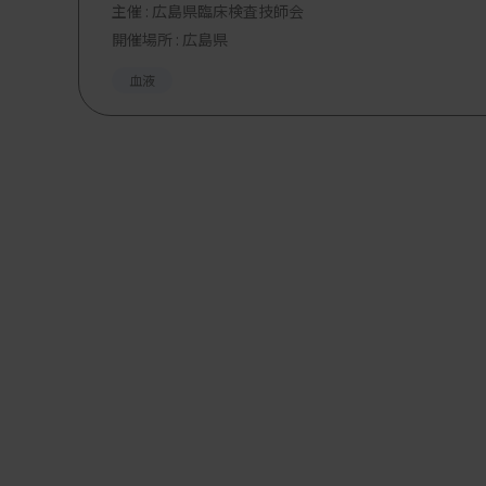
主催 :
広島県臨床検査技師会
座長：市村 直也氏（東京科学大学病院
開催場所 : 広島県
浅井 さとみ（東海大学医学部基盤
血液
講演１：荒井 智子（慶應義塾大学病院
講演２：川崎 健治（千葉大学医学部附
講演３：増田 亜希子（虎の門病院分院
講演４：政木 隆博（東京慈恵会医科大
【参加費・定員など】
・参加費：1,000 円 ※学生・初期研