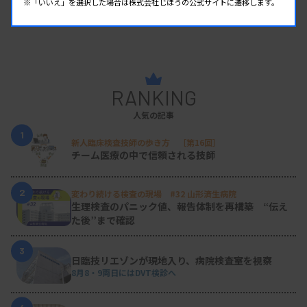
※「いいえ」を選択した場合は株式会社じほうの公式サイトに遷移します。
RANKING
人気の記事
1
新人臨床検査技師の歩き方 ［第16回］
チーム医療の中で信頼される技師
2
変わり続ける検査の現場 #32 山形済生病院
生理検査のパニック値、報告体制を再構築 “伝え
た後”まで確認
3
日臨技リエゾンが現地入り、病院検査室を視察
8月8・9両日にはDVT検診へ