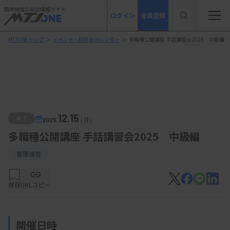
臨床検査の総合情報サイト
ログイン
会員登録
MTJONEトップ
＞
イベント・研修会カレンダー
＞
多職種公開講座 手話講習会2025 中級編
12.15
終了
2025.
（月）
多職種公開講座 手話講習会2025 中級編
管理運営
保存
URLコピー
開催日時