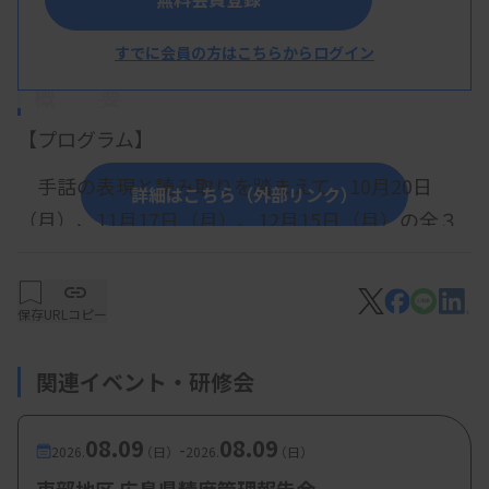
大阪府臨床検査技師会
すでに会員の方はこちらからログイン
概 要
【プログラム】
手話の表現と読み取りを踏まえて、10月20日
詳細はこちら（外部リンク）
（月）、11月17日（月）、12月15日（月）の
全３
回のコースで開催する。
保存
URLコピー
【参加費・定員など】
関連イベント・研修会
・参加費：
会員・非会員一律 1,500円（全3回
分）
08.09
08.09
-
2026.
（日）
2026.
（日）
・定 員：
20名