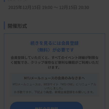
2025年12月15日 19:00 ～ 12月15日 20:30
開催形式
現地開催
続きを見るには会員登録
（無料）が必要です
会 場
会員登録していただくと、すべてのイベント詳細が制限な
く閲覧でき、
クリップ保存など便利な機能がご利用いただ
大阪府臨床検査技師会事務所
けます。
※
大阪府大阪市天王寺区空清町８−３３ 大阪府医師協同組合
MTJメールニュースの会員のみなさまへ
東館 4階
MTJメールニュースは、WEBサイト「MTJ ONE」にリニューアル
いたしました。
お手数ですが、下記より再度、新規会員登録をお願いします。
主 催
無料会員登録