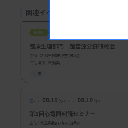
・参加費：非会員：3,000 円
関連イベント・研修会
08.08
08.09
-
開催中
2026.
（土）
2026.
（日）
臨床生理部門 超音波分野研修会
主催 :
新潟県臨床検査技師会
開催場所 : 新潟県
生理
08.19
08.19
-
2026.
（水）
2026.
（水）
第3回心電図判読セミナー
主催 :
徳島県臨床検査技師会