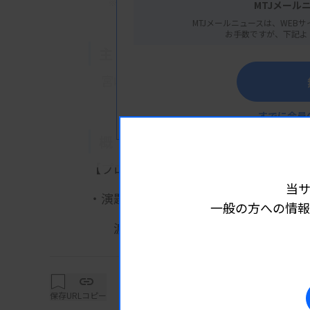
※
宮崎県児湯郡川南町川南１８１５０−４７
MTJメール
MTJメールニュースは、WEBサ
お手数ですが、下記よ
主 催
宮崎県臨床検査技師会
すでに会員
概 要
【プログラム】
当
・演題１：ペースメーカーについて （
一般の方への情報
詳細は
渡辺 秀明 技師 氏（大分医療セン
・演題２：質問コーナー（心電図・エ
【参加費・定員など】
保存
URLコピー