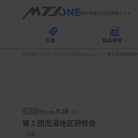
臨床検査の総合情報サイト
記事
製品検索
MTJONEトップ
＞
イベント・研修会カレンダー
＞
第 1 回児湯地区
11.29
終了
2025.
（土）
第 1 回児湯地区研修会
生理