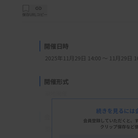
保存
URLコピー
開催日時
2025年11月29日 14:00 ～ 11月29日 16
開催形式
現地開催
続きを見るには
会 場
会員登録していただくと、
クリップ保存など
聖山会 川南病院