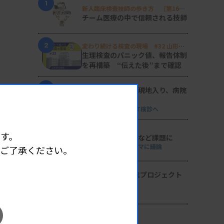
1
新人臨床検査技師の歩き方 ［第16
回］
チーム医療の中で信頼される技師
2
変わり続ける検査の現場 #32 山形済
生病院
生理検査のパニック値、報告体制
を再構築 “伝えた後”まで確認
3
日臨技リエゾンが現地入り、病院
検査室を視察
8月8・9両日にはDVT検診へ
4
す。
導入経費や高齢化など課題に
全医共、検査DXテーマに議論
めご了承ください。
5
2026年度学術推進プロジェクト
を決定
検査医学会