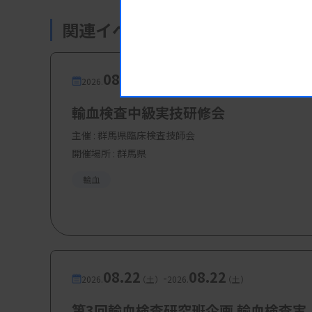
関連イベント・研修会
・参加費：会員：500円、非会員：10
・定 員：50名
08.16
08.16
-
2026.
（日）
2026.
（日）
輸血検査中級実技研修会
主催 :
群馬県臨床検査技師会
開催場所 : 群馬県
輸血
08.22
08.22
-
2026.
（土）
2026.
（土）
第3回輸血検査研究班企画 輸血検査実