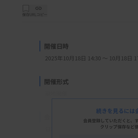
保存
URLコピー
開催日時
2025年10月18日 14:30 ～ 10月18日 17
開催形式
現地開催
続きを見るには
会 場
会員登録していただくと、
クリップ保存など
日本赤十字社近畿ブロック血液センター