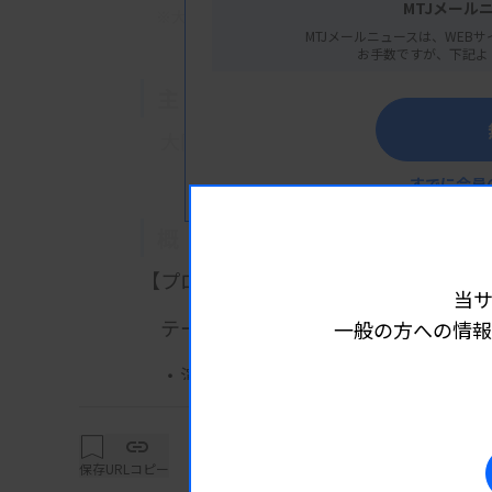
MTJメール
※大阪府茨木市彩都あさぎ七丁目5番17号
MTJメールニュースは、WEBサ
お手数ですが、下記よ
主 催
大阪府臨床検査技師会
すでに会員
概 要
【プログラム】
当
テーマ 臍帯血バンクについて
一般の方への情報
詳細は
・演題：臍帯血バンク現状と課題
松山宣樹氏（近畿ブロック血液セ
保存
URLコピー
【参加費・定員など】