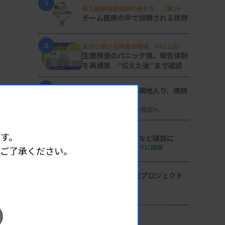
1
新人臨床検査技師の歩き方 ［第16
回］
チーム医療の中で信頼される技師
2
変わり続ける検査の現場 #32 山形済
生病院
生理検査のパニック値、報告体制
を再構築 “伝えた後”まで確認
3
日臨技リエゾンが現地入り、病院
検査室を視察
8月8・9両日にはDVT検診へ
4
す。
導入経費や高齢化など課題に
全医共、検査DXテーマに議論
めご了承ください。
5
2026年度学術推進プロジェクト
を決定
検査医学会