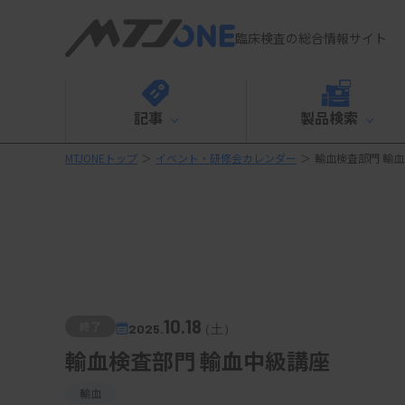
臨床検査の総合情報サイト
記事
製品検索
MTJONEトップ
＞
イベント・研修会カレンダー
＞
輸血検査部門 輸
10.18
終了
2025.
（土）
輸血検査部門 輸血中級講座
輸血