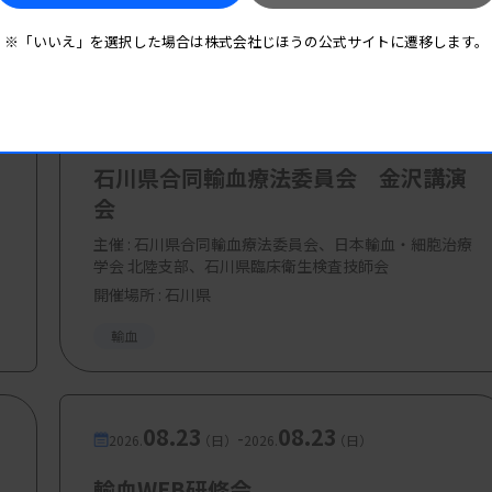
00円
※「いいえ」を選択した場合は株式会社じほうの公式サイトに遷移します。
08.22
08.22
-
2026.
（土）
2026.
（土）
石川県合同輸血療法委員会 金沢講演
会
主催 :
石川県合同輸血療法委員会、日本輸血・細胞治療
学会 北陸支部、石川県臨床衛生検査技師会
開催場所 : 石川県
輸血
08.23
08.23
-
2026.
（日）
2026.
（日）
輸血WEB研修会