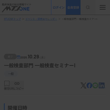
臨床検査の総合情報サイト
ログイン
会員登録
MTJONEトップ
＞
イベント・研修会カレンダー
＞
一般検査部門 一般検査セミナーⅠ
10.29
終了
2025.
（水）
一般検査部門 一般検査セミナーⅠ
一般
保存
URLコピー
開催日時