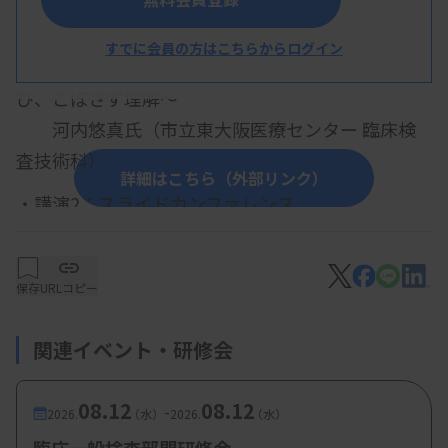
すでに会員の方はこちらからログイン
・講演１： はじめての体腔液検査～漏れなく学
び、こぼさず理解～
河内悠真氏（市立東大阪医療センター 臨床検
査技術科）
詳細はこちら（外部リンク）
・講演2：スライドカンファレンス
一般検査部門委員
【参加費・定員など】
保存
URLコピー
・参加費：会員：500円、非会員：1000円
関連イベント・研修会
・定 員：200名
08.12
08.12
-
2026.
（水）
2026.
（水）