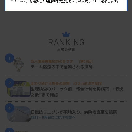
※「いいえ」を選択した場合は株式会社じほうの公式サイトに遷移します。
RANKING
人気の記事
1
新人臨床検査技師の歩き方 ［第16回］
チーム医療の中で信頼される技師
2
変わり続ける検査の現場 #32 山形済生病院
生理検査のパニック値、報告体制を再構築 “伝え
た後”まで確認
3
日臨技リエゾンが現地入り、病院検査室を視察
8月8・9両日にはDVT検診へ