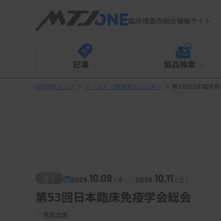
臨床検査の総合情報サイト
記事
製品検索
MTJONEトップ
＞
イベント・研修会カレンダー
＞
第53回日本臨床
10.09
10.11
終了
2025.
（木）
-
2025.
（土）
第53回日本臨床免疫学会総会
免疫血清