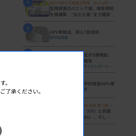
1
変わり続ける検査の現場 #32 山形済
生病院
生理検査のパニック値、報告体制
を再構築 “伝えた後”まで確認
2
HPV単独法、導入7自治体
厚労省調査
3
マイコプラズマ肺炎が3週増加、
性感染症の動向も報告
週刊 感染症サーベイランスレポート
#2026年第29週（2026.7.13 - 7.19）
4
す。
単一遺伝子の遺伝学的検査40％増
日衛協が2024年度調査
めご了承ください。
5
Voice of Lab. file 09 松井 建二郎
（藤田医科大学病院臨床検査部微生物
感染症の診断支援（DS）と抗菌
遺伝子検査室
）
薬適正使用支援（AS）、そして
研究へ