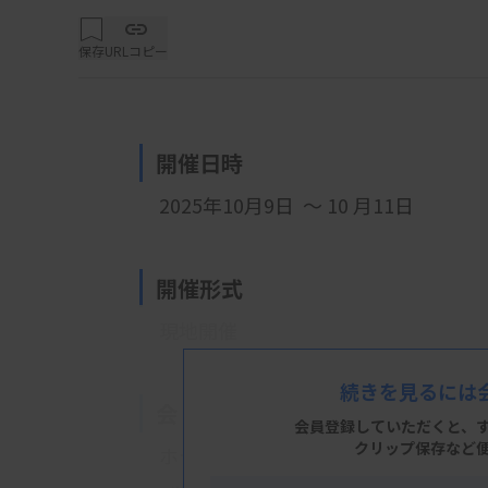
保存
URLコピー
開催日時
2025年10月9日 ～ 10
月11日
開催形式
現地開催
続きを見るには
会 場
会員登録していただくと、
クリップ保存など
ホテルニューオータニ幕張