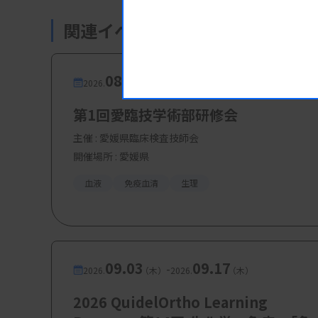
関連イベント・研修会
【参加費・定員など】
・参加費：学会員：12000円、非会員：
08.08
08.08
-
2026.
（土）
2026.
（土）
第1回愛臨技学術部研修会
主催 :
愛媛県臨床検査技師会
開催場所 : 愛媛県
血液
免疫血清
生理
09.03
09.17
-
2026.
（木）
2026.
（木）
2026 QuidelOrtho Learning