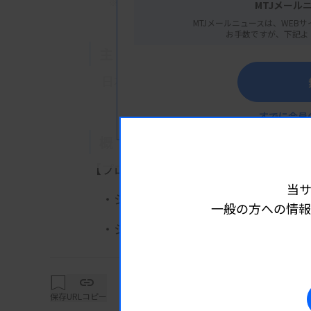
※千葉県千葉市美浜区ひび野2丁目120-3
MTJメール
MTJメールニュースは、WEBサ
お手数ですが、下記よ
主 催
日本臨床免疫学会
すでに会員
概 要
【プログラム】
当
・シンポジウム１ アレルギー最前
一般の方への情報
詳細は
・シンポジウム２ 免疫関連有害事
・シンポジウム３ 分子標的治療から
など
保存
URLコピー