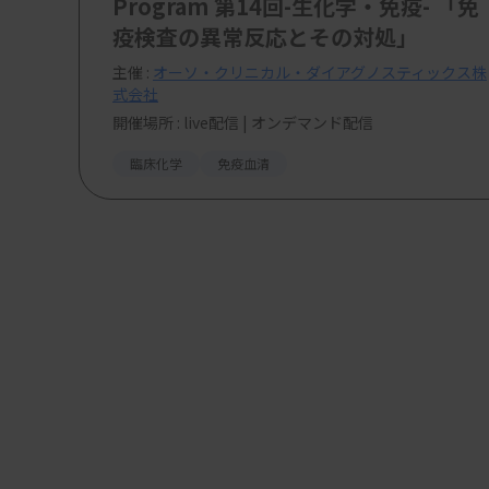
Program 第14回-生化学・免疫- 「免
疫検査の異常反応とその対処」
主催 :
オーソ・クリニカル・ダイアグノスティックス株
式会社
開催場所 : live配信 | オンデマンド配信
臨床化学
免疫血清