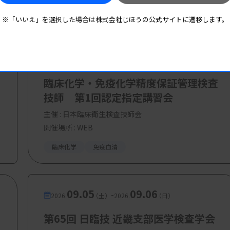
※「いいえ」を選択した場合は株式会社じほうの公式サイトに遷移します。
20000円
09.01
09.30
-
2026.
（火）
2026.
（水）
臨床化学・免疫化学精度保証管理検査
技師 第1回認定指定講習会
主催 :
日本臨床衛生検査技師会
開催場所 : WEB
臨床化学
免疫血清
09.05
09.06
-
2026.
（土）
2026.
（日）
第65回 日臨技 近畿支部医学検査学会