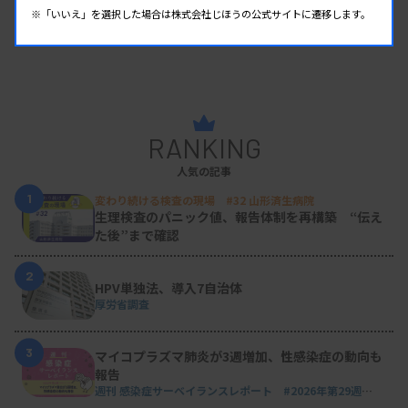
※「いいえ」を選択した場合は株式会社じほうの公式サイトに遷移します。
RANKING
人気の記事
1
変わり続ける検査の現場 #32 山形済生病院
生理検査のパニック値、報告体制を再構築 “伝え
た後”まで確認
2
HPV単独法、導入7自治体
厚労省調査
3
マイコプラズマ肺炎が3週増加、性感染症の動向も
報告
週刊 感染症サーベイランスレポート #2026年第29週
（2026.7.13 - 7.19）