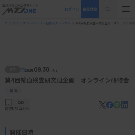
臨床検査の総合情報サイト
ログイン
会員登録
MTJONEトップ
＞
イベント・研修会カレンダー
＞
第4回輸血検査研究班企画 オンライン研修
09.30
終了
2025.
（火）
第4回輸血検査研究班企画 オンライン研修会
輸血
保存
URLコピー
開催日時