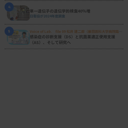
4
単一遺伝子の遺伝学的検査40％増
日衛協が2024年度調査
5
Voice of Lab. file 09 松井 建二郎（藤田医科大学病院臨床
検査部微生物遺伝子検査室
）
感染症の診断支援（DS）と抗菌薬適正使用支援
（AS）、そして研究へ