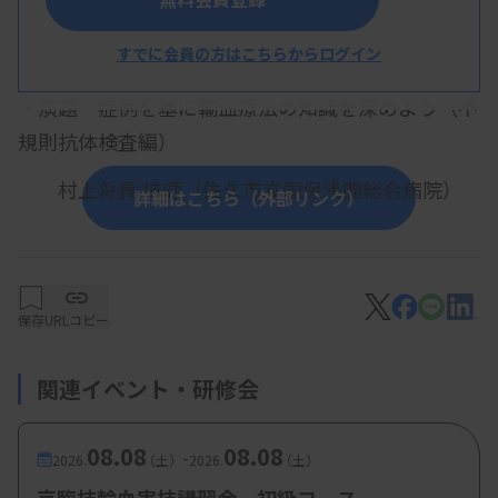
概 要
すでに会員の方はこちらからログイン
【プログラム】
・演題 症例を基に輸血療法の知識を深めよう（不
規則抗体検査編）
村上将貴 技師（佐久市立国保浅間総合病院）
詳細はこちら（外部リンク）
【参加費・定員など】
保存
URLコピー
・参加費：長野県臨床検査技師会会員・賛助会員：
無料、非会員：3000円
関連イベント・研修会
08.08
08.08
-
2026.
（土）
2026.
（土）