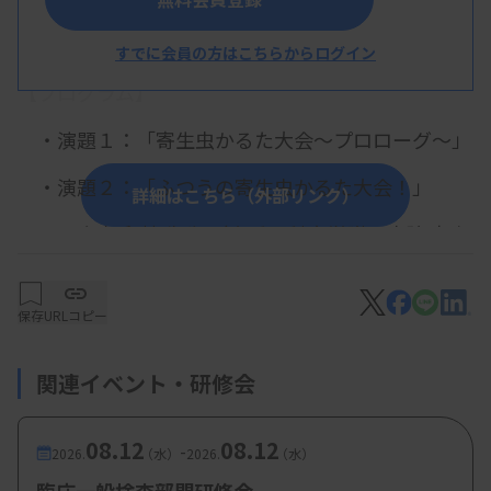
概 要
すでに会員の方はこちらからログイン
【プログラム】
・演題１：「寄生虫かるた大会～プロローグ～」
・演題２：「ふつうの寄生虫かるた大会！」
詳細はこちら（外部リンク）
畠山 和枝 先生 （岩手医科大学附属病院 中央
臨床検査部 ）
保存
URLコピー
関連イベント・研修会
08.12
08.12
-
2026.
（水）
2026.
（水）