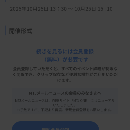
2025年10月25日 13：30 ～ 10月25日 15 : 10
開催形式
現地開催
続きを見るには会員登録
（無料）が必要です
会 場
会員登録していただくと、すべてのイベント詳細が制限な
八戸赤十字病院2階 日赤ホール
く閲覧でき、
クリップ保存など便利な機能がご利用いただ
けます。
※
青森県八戸市大字田面木字中明戸2番地
MTJメールニュースの会員のみなさまへ
MTJメールニュースは、WEBサイト「MTJ ONE」にリニューアル
主 催
いたしました。
お手数ですが、下記より再度、新規会員登録をお願いします。
青森県臨床検査技師会
無料会員登録