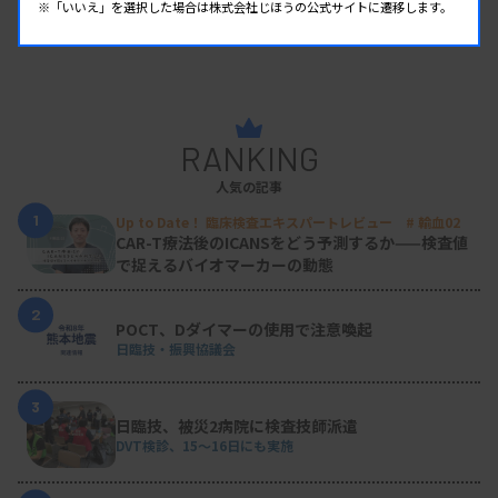
※「いいえ」を選択した場合は株式会社じほうの公式サイトに遷移します。
RANKING
人気の記事
1
Up to Date！ 臨床検査エキスパートレビュー # 輸血02
CAR-T療法後のICANSをどう予測するか——検査値
で捉えるバイオマーカーの動態
2
POCT、Dダイマーの使用で注意喚起
日臨技・振興協議会
3
日臨技、被災2病院に検査技師派遣
DVT検診、15～16日にも実施