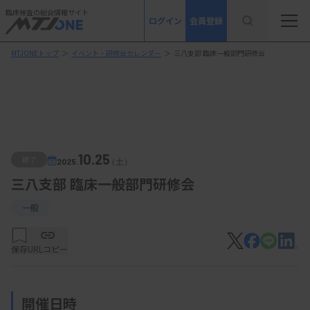
臨床検査の総合情報サイト
ログイン
会員登録
MTJONEトップ
＞
イベント・研修会カレンダー
＞
三八支部 臨床一般部門研修会
10.25
終了
2025.
（土）
三八支部 臨床一般部門研修会
一般
保存
URLコピー
開催日時