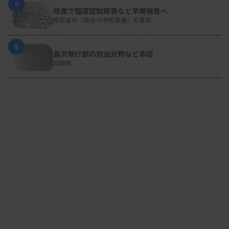
4
検査で軽度認知障害など早期発見へ
厚労省が「攻めの予防医療」を発表
5
長沢執行部の担当分野など承認
日臨技