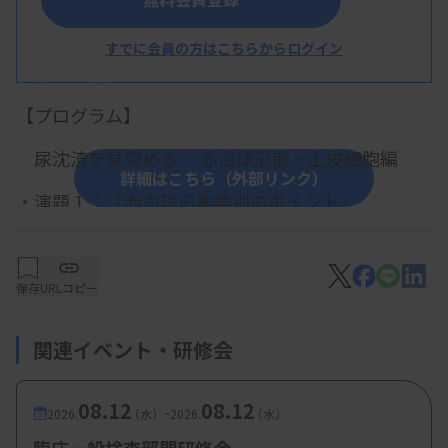
すでに会員の方はこちらからログイン
概 要
【プログラム】
尿沈渣を見究める― 赤血球形態・上皮細胞編
詳細はこちら（外部リンク）
・演題１：「赤血球形態鑑別のポイント」
五内川 有希 技師（岩手医科大学附属病院）
・演題２：「上皮細胞鑑別のポイント」
保存
URLコピー
古川 楓 技師（仙台市立病院）
関連イベント・研修会
・尿沈渣鏡検 実習
08.12
08.12
-
白井 竜二 技師（仙台市立病院）
2026.
（水）
2026.
（水）