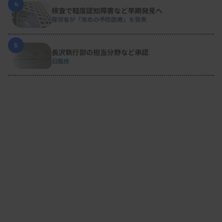
4
検査で軽度認知障害など早期発見へ
厚労省が「攻めの予防医療」を発表
5
長沢執行部の担当分野など承認
日臨技