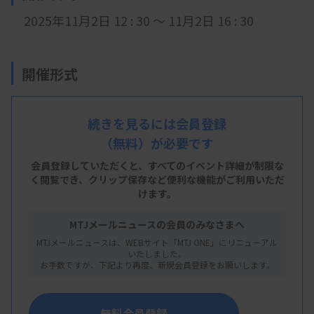
2025年11月2日 12 : 30 ～ 11月2日 16 : 30
開催形式
現地開催
続きを見るには会員登録
（無料）が必要です
会 場
会員登録していただくと、すべてのイベント詳細が制限な
岩手医科大学 矢巾キャンパス 西講義実習棟4階
く閲覧でき、
クリップ保存など便利な機能がご利用いただ
けます。
4-B実習室（西402）
MTJメールニュースの会員のみなさまへ
※
岩手県紫波郡矢巾町医大通一丁目1番1号
MTJメールニュースは、WEBサイト「MTJ ONE」にリニューアル
いたしました。
お手数ですが、下記より再度、新規会員登録をお願いします。
主 催
岩手県臨床衛生検査技師会
無料会員登録