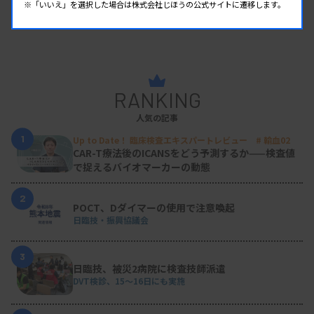
※「いいえ」を選択した場合は株式会社じほうの公式サイトに遷移します。
RANKING
人気の記事
1
Up to Date！ 臨床検査エキスパートレビュー # 輸血02
CAR-T療法後のICANSをどう予測するか——検査値
で捉えるバイオマーカーの動態
2
POCT、Dダイマーの使用で注意喚起
日臨技・振興協議会
3
日臨技、被災2病院に検査技師派遣
DVT検診、15～16日にも実施