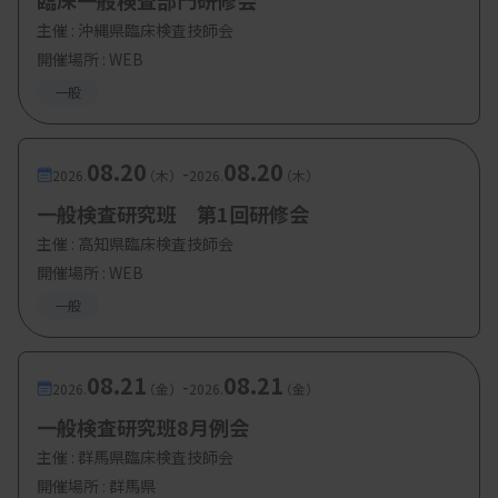
臨床一般検査部門研修会
奥 明日香 技師（東北医科薬科大学病院）
主催 :
沖縄県臨床検査技師会
畠山 和枝 技師 （岩手医科大学附属病院）
開催場所 : WEB
一般
【参加費・定員など】
08.20
08.20
-
2026.
（木）
2026.
（木）
・参加費：
会員・賛助会員： 2,000円 非会員：
一般検査研究班 第1回研修会
9,000円
主催 :
高知県臨床検査技師会
開催場所 : WEB
・定 員：
40名
一般
08.21
08.21
-
2026.
（金）
2026.
（金）
一般検査研究班8月例会
主催 :
群馬県臨床検査技師会
開催場所 : 群馬県