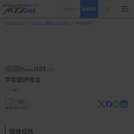
臨床検査の総合情報サイト
ログイン
会員登録
MTJONEトップ
＞
イベント・研修会カレンダー
＞
学術部研修会
11.02
終了
2025.
（日）
学術部研修会
一般
保存
URLコピー
開催日時