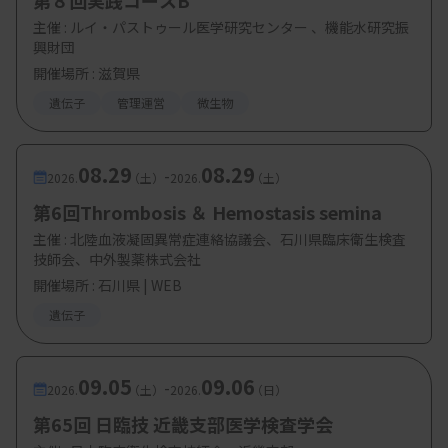
第８回実践コースB
子パネル検査の実際と円滑な多職種連携のポイント
主催 :
ルイ・パストゥール医学研究センター 、機能水研究振
（仮）
興財団
開催場所 : 滋賀県
山口真澄氏（愛知県がんセンター 医療の質改
遺伝子
管理運営
微生物
善室・ゲノム医療センター がんゲノム医療コーデ
ィネーター）
08.29
08.29
-
2026.
（土）
2026.
（土）
【参加費・定員など】
第6回Thrombosis ＆ Hemostasis semina
・会 費： 無料
主催 :
北陸血液凝固異常症連絡協議会、石川県臨床衛生検査
技師会、中外製薬株式会社
・対 象： 日臨技会員、滋賀臨技会員、学生・
開催場所 : 石川県 | WEB
その他の医療関係者
遺伝子
・定 員 ：100名
09.05
09.06
-
2026.
（土）
2026.
（日）
第65回 日臨技 近畿支部医学検査学会