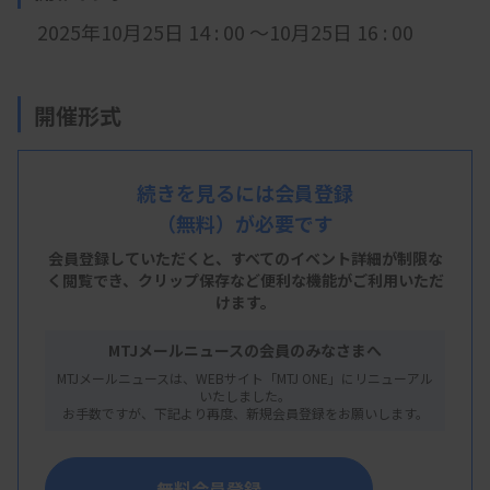
2025年10月25日 14
: 0
0 ～10月25日 16 : 00
開催形式
LIVE配信
続きを見るには会員登録
（無料）が必要です
主 催
会員登録していただくと、すべてのイベント詳細が制限な
く閲覧でき、
クリップ保存など便利な機能がご利用いただ
滋賀県臨床
検査技師会
けます。
MTJメールニュースの会員のみなさまへ
MTJメールニュースは、WEBサイト「MTJ ONE」にリニューアル
概 要
いたしました。
お手数ですが、下記より再度、新規会員登録をお願いします。
【プログラム】
・テーマ： 遺伝子検査 エキスパートな臨床検
無料会員登録