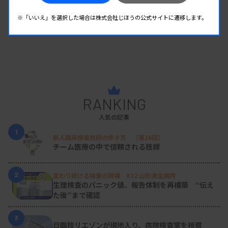
※「いいえ」を選択した場合は株式会社じほうの公式サイトに遷移します。
RANKING
人気の記事
1
新人臨床検査技師の歩き方 ［第16回］
チーム医療の中で信頼される技師
2
変わり続ける検査の現場 #32 山形済生病院
生理検査のパニック値、報告体制を再構築 “伝え
た後”まで確認
3
日臨技リエゾンが現地入り、病院検査室を視察