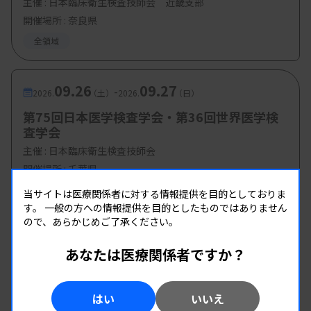
主催 :
日本臨床衛生検査技師会 近畿支部
開催場所 : 奈良県
全領域
09.26
09.27
-
2026.
（土）
2026.
（日）
第75回日本医学検査学会・第36回世界医学検
査学会
主催 :
日本臨床衛生検査技師会
開催場所 : 千葉県
全領域
当サイトは医療関係者に対する情報提供を目的としておりま
す。
一般の方への情報提供を目的としたものではありません
ので、あらかじめご了承ください。
あなたは医療関係者ですか？
はい
いいえ