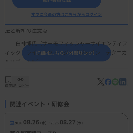
査技師を目指して
すでに会員の方はこちらからログイン
・演題１：がんゲノム医療における遺伝子解析手
法と解析の注意点
白神博氏（サーモフィッシャーサイエンティフ
ィック ライフテクノロジーズジャパン テクニカ
詳細はこちら（外部リンク）
ルサポート部）
・演題２：遺伝子関連検査とがんゲノム医療 ～
次世代シーケンサを用いるパネル検査の特徴～
保存
URLコピー
酒井和郎氏（サーモフィッシャーサイエンティ
関連イベント・研修会
フィック ライフテクノロジーズジャパン クリニカ
ルシーケンシング部）
08.26
08.27
-
2026.
（水）
2026.
（木）
・演題３：愛知県がんセンターにおけるがん遺伝