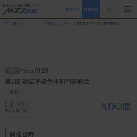
臨床検査の総合情報サイト
ログイン
会員登録
MTJONEトップ
＞
イベント・研修会カレンダー
＞
第1回 遺伝子染色体部門研修会
10.25
終了
2025.
（土）
第1回 遺伝子染色体部門研修会
遺伝子
保存
URLコピー
開催日時