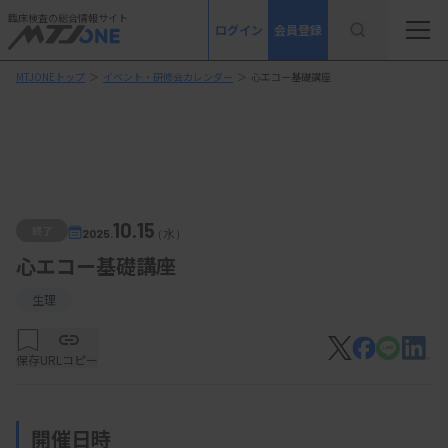
臨床検査の総合情報サイト
ログイン
会員登録
MTJONEトップ
＞
イベント・研修会カレンダー
＞
心エコー基礎講座
10.15
終了
2025.
（水）
心エコー基礎講座
生理
保存
URLコピー
開催日時