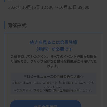
2025年10月15日 18
: 0
0 ～10月15日 19: 00
開催形式
LIVE配信
続きを見るには会員登録
（無料）が必要です
主 催
会員登録していただくと、すべてのイベント詳細が制限な
く閲覧でき、
クリップ保存など便利な機能がご利用いただ
私立医科大学臨床
検査技師会
けます。
MTJメールニュースの会員のみなさまへ
MTJメールニュースは、WEBサイト「MTJ ONE」にリニューアル
概 要
いたしました。
お手数ですが、下記より再度、新規会員登録をお願いします。
【プログラム】
・
心エコー基礎講座「カラードプラの基礎」
無料会員登録