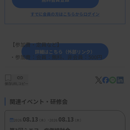
高野一成先生（
東京女子医科大学病院 中央検査
すでに会員の方はこちらからログイン
部）
【参加費・定員など】
詳細はこちら（外部リンク）
・参加費：
会員：無料、非会員：500円
保存
URLコピー
関連イベント・研修会
08.13
08.13
-
2026.
（木）
2026.
（木）