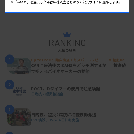
※「いいえ」を選択した場合は株式会社じほうの公式サイトに遷移します。
RANKING
人気の記事
1
Up to Date！ 臨床検査エキスパートレビュー # 輸血02
CAR-T療法後のICANSをどう予測するか——検査値
で捉えるバイオマーカーの動態
2
POCT、Dダイマーの使用で注意喚起
日臨技・振興協議会
3
日臨技、被災2病院に検査技師派遣
DVT検診、15～16日にも実施