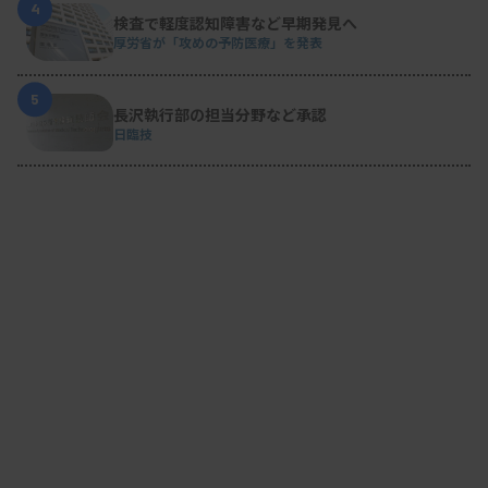
4
検査で軽度認知障害など早期発見へ
厚労省が「攻めの予防医療」を発表
5
長沢執行部の担当分野など承認
日臨技