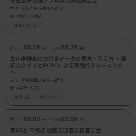
微生物研究班グラム染色実技講習会
・参加費：
無料
主催 :
京都府臨床検査技師会
開催場所 : 京都府
・定 員：100
名
情報システム
08.28
08.28
-
2026.
（金）
2026.
（金）
生化学検査におけるデータの見方・考え方 ～選
択式クイズとRCPCによる実践的トレーニング
～
主催 :
栃木県臨床検査技師会
開催場所 : WEB
臨床化学
情報システム
09.05
09.06
-
2026.
（土）
2026.
（日）
第65回 日臨技 近畿支部医学検査学会