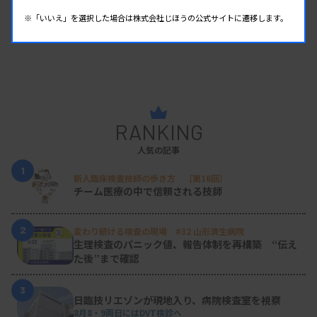
※「いいえ」を選択した場合は株式会社じほうの公式サイトに遷移します。
RANKING
人気の記事
1
新人臨床検査技師の歩き方 ［第16回］
チーム医療の中で信頼される技師
2
変わり続ける検査の現場 #32 山形済生病院
生理検査のパニック値、報告体制を再構築 “伝え
た後”まで確認
3
日臨技リエゾンが現地入り、病院検査室を視察
8月8・9両日にはDVT検診へ