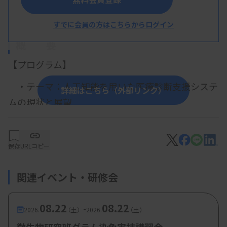
愛知県臨床
検査技師会
すでに会員の方はこちらからログイン
概 要
【プログラム】
・テーマ：人工知能を用いた医療診断支援システ
詳細はこちら（外部リンク）
ムの現状と展望
講 師：桑原崇通氏（愛知県がんセンター消化
器内科部医長）
保存
URLコピー
司 会：羽佐田香代氏（愛知県がんセンター研
究所）
関連イベント・研修会
08.22
08.22
-
2026.
（土）
2026.
（土）
【参加費・定員など】