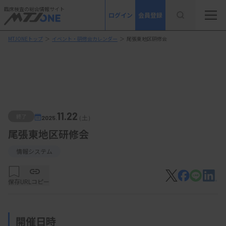
臨床検査の総合情報サイト
ログイン
会員登録
MTJONEトップ
＞
イベント・研修会カレンダー
＞
尾張東地区研修会
11.22
終了
2025.
（土）
尾張東地区研修会
情報システム
保存
URLコピー
開催日時