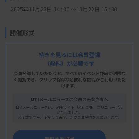
2025年11月22日 14
: 0
0 ～11月22日 15 : 30
開催形式
現地開催
続きを見るには会員登録
（無料）が必要です
会 場
会員登録していただくと、すべてのイベント詳細が制限な
く閲覧でき、
クリップ保存など便利な機能がご利用いただ
愛知県がんセンター 国際交流センター メインホ
けます。
ール
MTJメールニュースの会員のみなさまへ
※
名古屋市千種区鹿子殿1番1号
MTJメールニュースは、WEBサイト「MTJ ONE」にリニューアル
いたしました。
お手数ですが、下記より再度、新規会員登録をお願いします。
主 催
無料会員登録