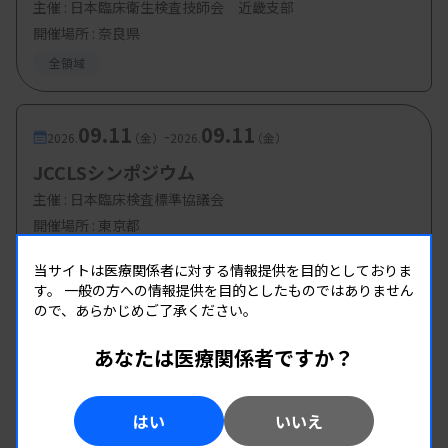
主催 :
日本臨床衛生検査技師会 近畿支部
開催場所 : 奈良県
全領域
09.11
09.11
-
2026.
（金）
2026.
（金）
JCCLSシンポジウム
主催 :
日本臨床検査標準協議会
開催場所 : 東京都
情報システム
当サイトは医療関係者に対する情報提供を目的としておりま
す。
一般の方への情報提供を目的としたものではありません
ので、あらかじめご了承ください。
あなたは医療関係者ですか？
はい
いいえ