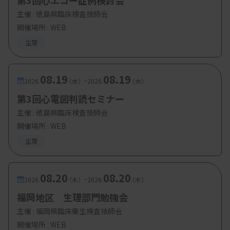
第3回心エコー症例検討会
水口 安則氏（国立病院機構 東京医療センター 臨
主催 :
徳島県臨床検査技師会
床検査科）
開催場所 : WEB
・テーマ講演2：腎臓・膀胱
生理
森 秀明氏（杏林大学医学部 医学教育学）
08.19
08.19
-
2026.
（水）
2026.
（水）
・テーマ講演3：肝臓
第3回心電図判読セミナー
松本 直樹氏（日本大学医学部 内科学系消化器肝
主催 :
徳島県臨床検査技師会
臓内科学分野）
開催場所 : WEB
生理
【参加費・定員など】
08.20
08.20
-
2026.
（木）
2026.
（木）
・参加費：4000
円
福岡地区 生理部門勉強会
・定 員（会場）：250人
主催 :
福岡県臨床衛生検査技師会
開催場所 : WEB