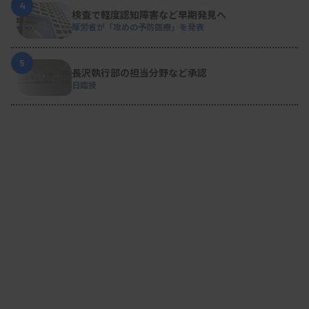
4
検査で軽度認知障害など早期発見へ
厚労省が「攻めの予防医療」を発表
5
長沢執行部の担当分野など承認
日臨技