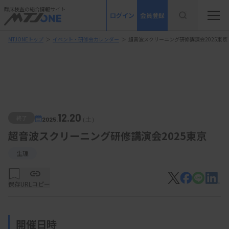
臨床検査の総合情報サイト
ログイン
会員登録
MTJONEトップ
＞
イベント・研修会カレンダー
＞
超音波スクリーニング研修講演会2025東京
12.20
終了
2025.
（土）
超音波スクリーニング研修講演会2025東京
生理
保存
URLコピー
開催日時