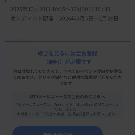
2025年12月20日 10
:15
～12月20日 16 : 30
オンデマンド配信 2026年1月5日～2月28日
開催形式
現地開催、オンデマンド配信
続きを見るには会員登録
（無料）が必要です
会 場
会員登録していただくと、すべてのイベント詳細が制限な
浜離宮朝日ホール（小ホール）
く閲覧でき、
クリップ保存など便利な機能がご利用いただ
けます。
MTJメールニュースの会員のみなさまへ
主 催
MTJメールニュースは、WEBサイト「MTJ ONE」にリニューアル
いたしました。
特定非営利活動法人 超音波スクリーニングネッ
お手数ですが、下記より再度、新規会員登録をお願いします。
トワーク
無料会員登録