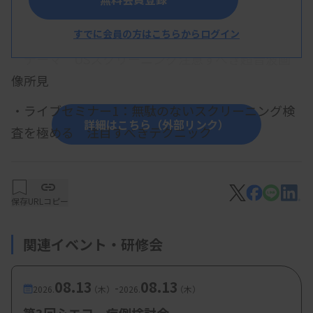
概 要
【プログラム】
すでに会員の方はこちらからログイン
テーマ USスクリーニング注意すべき超音波画
像所見
・ライブセミナー1：無駄のないスクリーニング検
詳細はこちら（外部リンク）
査を極める 注目すべきテクニック
小川 眞広氏（日本大学医学部 内科学系消化器肝
臓内科学分野）
保存
URLコピー
・テーマ講演1：胆嚢･胆管
岡庭 信司氏（飯田市立病院 消化器内科）
関連イベント・研修会
・ライブセミナー2：膵の徹底的な描出法の工夫
08.13
08.13
もれなく膵をみるための10の走査法
-
2026.
（木）
2026.
（木）