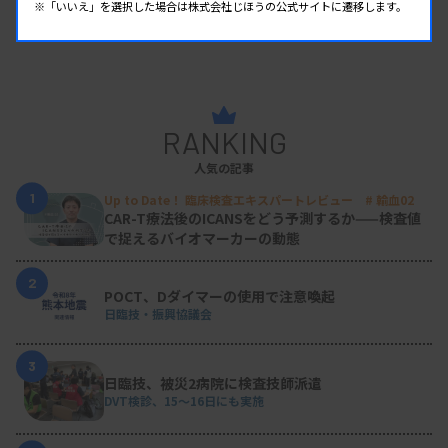
※「いいえ」を選択した場合は株式会社じほうの公式サイトに遷移します。
RANKING
人気の記事
1
Up to Date！ 臨床検査エキスパートレビュー # 輸血02
CAR-T療法後のICANSをどう予測するか——検査値
で捉えるバイオマーカーの動態
2
POCT、Dダイマーの使用で注意喚起
日臨技・振興協議会
3
日臨技、被災2病院に検査技師派遣
DVT検診、15～16日にも実施