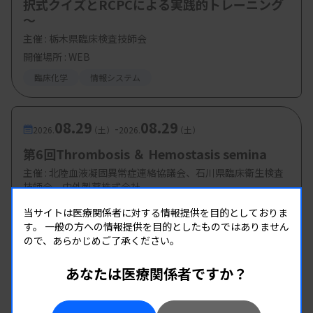
択式クイズとRCPCによる実践的トレーニング
～
主催 :
栃木県臨床検査技師会
第３部 ゲノム医療と基盤整備
開催場所 : WEB
・全ゲノム解析とデータベースの構築
臨床化学
情報システム
・疾患関連バリアントデータベースの構築
08.29
08.29
-
・指定発言
2026.
（土）
2026.
（土）
第6回Thrombosis ＆ Hemostasis semina
・バイオバンク・ネットワークの構築とバンク試
主催 :
北陸血液凝固異常症連絡協議会、石川県臨床衛生検査
料活用の現状
技師会、中外製薬株式会社
開催場所 : 石川県 | WEB
当サイトは医療関係者に対する情報提供を目的としておりま
す。
一般の方への情報提供を目的としたものではありません
遺伝子
ので、あらかじめご了承ください。
第４部 ゲノム医療と創薬
あなたは医療関係者ですか？
・ゲノムデータを創薬に活用するための製薬協の
取り組み