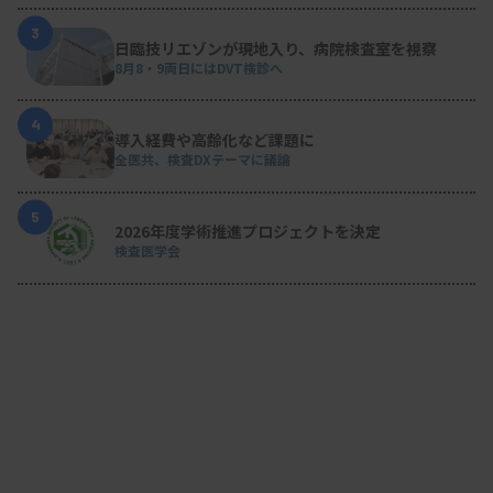
3
日臨技リエゾンが現地入り、病院検査室を視察
8月8・9両日にはDVT検診へ
4
導入経費や高齢化など課題に
全医共、検査DXテーマに議論
5
2026年度学術推進プロジェクトを決定
検査医学会