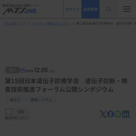
臨床検査の総合情報サイト
ログイン
会員登録
MTJONEトップ
＞
イベント・研修会カレンダー
＞
第15回日本遺伝子診療学会 遺伝子診断・
12.05
終了
2025.
（金）
第15回日本遺伝子診療学会 遺伝子診断・検
査技術推進フォーラム公開シンポジウム
遺伝子
情報システム
保存
URLコピー