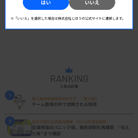
はい
いいえ
・グローバルの創薬トレンドとスタートアップの
動向
※「いいえ」を選択した場合は株式会社じほうの公式サイトに遷移します。
【参加費・定員など】
・参加費：学会
会員：6000円、非会員：8000円
（事前受付）、9000円（当日）、学生：無料（要
参加登録）
RANKING
人気の記事
1
新人臨床検査技師の歩き方 ［第16回］
チーム医療の中で信頼される技師
2
変わり続ける検査の現場 #32 山形済生病院
生理検査のパニック値、報告体制を再構築 “伝え
た後”まで確認