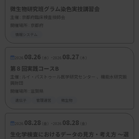
・小児専門医療機関における遺伝性希少難病を対
微生物研究班グラム染色実技講習会
象としたゲノム医療の取組について
主催 :
京都府臨床検査技師会
開催場所 : 京都府
・米国と日本におけるゲノム医療の実装を見据え
情報システム
て
08.26
08.27
-
2026.
（水）
2026.
（木）
ランチョンセミナー
第８回実践コースB
主催 :
ルイ・パストゥール医学研究センター 、機能水研究振
・信州大学医学部附属病院の遺伝学的検査：胸痛ワ
興財団
ークフローで取り組むための各種検査法の開発
開催場所 : 滋賀県
遺伝子
管理運営
微生物
第２部 教育講演
08.28
08.28
-
2026.
（金）
2026.
（金）
・医療DXの現在と未来
生化学検査におけるデータの見方・考え方 ～選