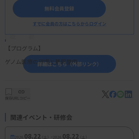
フォーラム実行委員会
無料会員登録
すでに会員の方はこちらからログイン
概 要
【プログラム】
ゲノム医療の現場と基盤整備
詳細はこちら（外部リンク）
第１部 医療現場におけるゲノム医療最前線
保存
URLコピー
・小児がん領域におけるゲノム医療の現状と課題
その解決に向けて
関連イベント・研修会
・呼吸器疾患領域におけるゲノム医療の現状と課
題その解決に向けて
08.22
08.22
-
2026.
（土）
2026.
（土）