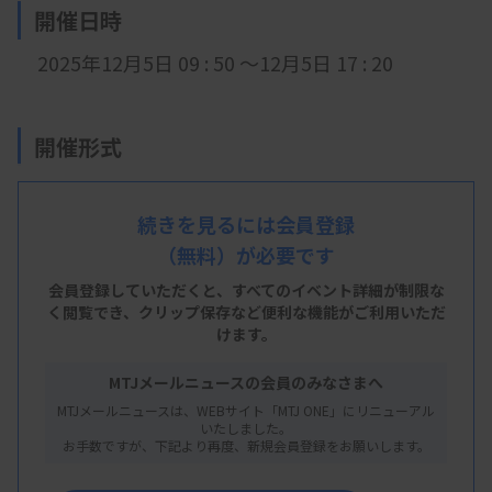
開催日時
2025年12月5日 09
: 5
0 ～12月5日 17 : 20
開催形式
現地開催＋LIVE配信＋オンデマンド配信
続きを見るには会員登録
（無料）が必要です
会 場
会員登録していただくと、すべてのイベント詳細が制限な
く閲覧でき、
クリップ保存など便利な機能がご利用いただ
御茶ノ水ソラシティカンファレンスセンター
けます。
※
東京都千代田区神田駿河台4-6
MTJメールニュースの会員のみなさまへ
MTJメールニュースは、WEBサイト「MTJ ONE」にリニューアル
いたしました。
主 催
お手数ですが、下記より再度、新規会員登録をお願いします。
日本遺伝子診療学会 遺伝子診断・検査技術推進