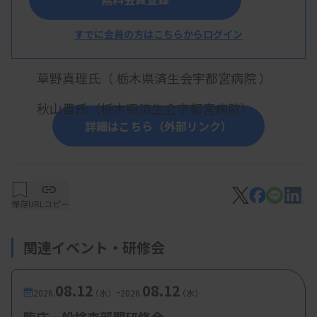
【プログラム】
すでに会員の方はこちらからログイン
・演題 髄液検査について
草野真理氏（ 栃木県済生会宇都宮病院 ）
秋山晋氏（栃木県済生会宇都宮病院）
詳細はこちら（外部リンク）
保存
URLコピー
関連イベント・研修会
08.12
08.12
-
2026.
（水）
2026.
（水）