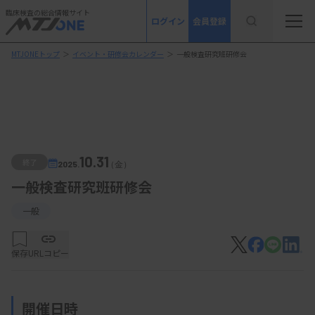
臨床検査の総合情報サイト
ログイン
会員登録
MTJONEトップ
＞
イベント・研修会カレンダー
＞
一般検査研究班研修会
10.31
終了
2025.
（金）
一般検査研究班研修会
一般
保存
URLコピー
開催日時