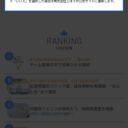
※「いいえ」を選択した場合は株式会社じほうの公式サイトに遷移します。
RANKING
人気の記事
1
新人臨床検査技師の歩き方 ［第16回］
チーム医療の中で信頼される技師
2
変わり続ける検査の現場 #32 山形済生病院
生理検査のパニック値、報告体制を再構築 “伝え
た後”まで確認
3
日臨技リエゾンが現地入り、病院検査室を視察
8月8・9両日にはDVT検診へ