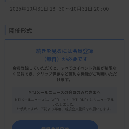
2025年10月31日 18
: 30
～10月31日 20 : 00
開催形式
LIVE配信
続きを見るには会員登録
（無料）が必要です
会員登録していただくと、すべてのイベント詳細が制限な
く閲覧でき、
クリップ保存など便利な機能がご利用いただ
けます。
主 催
MTJメールニュースの会員のみなさまへ
栃木県臨床
検査技師会
MTJメールニュースは、WEBサイト「MTJ ONE」にリニューアル
いたしました。
お手数ですが、下記より再度、新規会員登録をお願いします。
概 要
無料会員登録