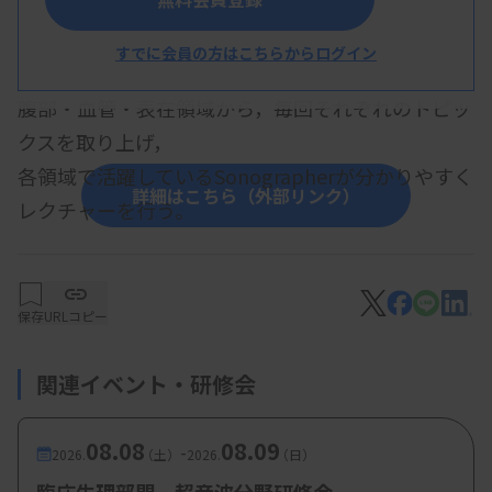
【プログラム】
すでに会員の方はこちらからログイン
・超音波四方山講座
腹部・血管・表在領域から，毎回それぞれのトピッ
クスを取り上げ，
各領域で活躍しているSonographerが分かりやすく
詳細はこちら（外部リンク）
レクチャーを行う。
西尾 進 氏（徳島大学病院）
中野英貴 氏（総合守屋第一病院）
保存
URLコピー
渡辺秀雄 氏（国際医療福祉大学成田病院）
関連イベント・研修会
松本力三 氏（徳島大学病院）
08.08
08.09
-
2026.
（土）
2026.
（日）