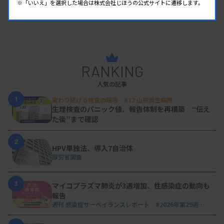
※「いいえ」を選択した場合は株式会社じほうの公式サイトに遷移します。
RANKING
人気の記事
1
変わり続ける検査の現場 #32 山形済生病院
生理検査のパニック値、報告体制を再構築 “伝え
た後”まで確認
2
HPV単独法、導入7自治体
厚労省調査
3
マイコプラズマ肺炎が3週増加、性感染症の動向も
報告
週刊 感染症サーベイランスレポート #2026年第29週
（2026.7.13 - 7.19）