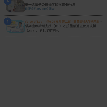
4
単一遺伝子の遺伝学的検査40％増
日衛協が2024年度調査
5
Voice of Lab. file 09 松井 建二郎（藤田医科大学病院臨床
検査部微生物遺伝子検査室
）
感染症の診断支援（DS）と抗菌薬適正使用支援
（AS）、そして研究へ