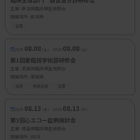
臨床生理部門 超音波分野研修会
【参加費・定員など】
主催 :
新潟県臨床検査技師会
・参加費：
日臨技会員 5,000円 、
非会員 10,000
開催場所 : 新潟県
円
生理
・定 員：
300名
08.08
08.08
-
2026.
（土）
2026.
（土）
第1回愛臨技学術部研修会
主催 :
愛媛県臨床検査技師会
開催場所 : 愛媛県
血液
免疫血清
生理
08.13
08.13
-
2026.
（木）
2026.
（木）
第3回心エコー症例検討会
主催 :
徳島県臨床検査技師会
開催場所 : WEB