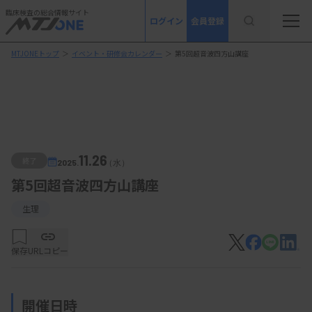
臨床検査の総合情報サイト
ログイン
会員登録
MTJONEトップ
＞
イベント・研修会カレンダー
＞
第5回超音波四方山講座
11.26
終了
2025.
（水）
第5回超音波四方山講座
生理
保存
URLコピー
開催日時