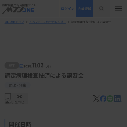
臨床検査の総合情報サイト
ログイン
会員登録
MTJONEトップ
＞
イベント・研修会カレンダー
＞
認定病理検査技師による講習会
11.03
終了
2025.
（月）
認定病理検査技師による講習会
病理・細胞
保存
URLコピー
開催日時