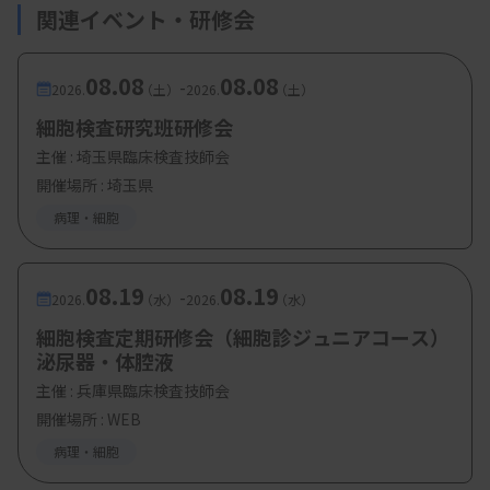
関連イベント・研修会
・参加費：兵臨技会員・学生：500 円、日臨技の
み会員・他臨技会員・非会員2000 円
08.08
08.08
-
2026.
（土）
2026.
（土）
細胞検査研究班研修会
主催 :
埼玉県臨床検査技師会
開催場所 : 埼玉県
病理・細胞
08.19
08.19
-
2026.
（水）
2026.
（水）
細胞検査定期研修会（細胞診ジュニアコース）
泌尿器・体腔液
主催 :
兵庫県臨床検査技師会
開催場所 : WEB
病理・細胞