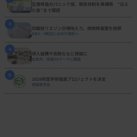
生理検査のパニック値、報告体制を再構築 “伝え
た後”まで確認
3
日臨技リエゾンが現地入り、病院検査室を視察
8月8・9両日にはDVT検診へ
4
導入経費や高齢化など課題に
全医共、検査DXテーマに議論
5
2026年度学術推進プロジェクトを決定
検査医学会