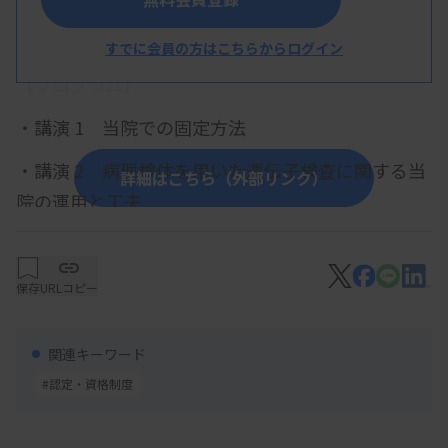
概 要
すでに会員の方はこちらからログイン
【プログラム】
・講演 1 当院での固定方法
・講演 2 病理検体を用いた遺伝子検査に関する当
詳細はこちら（外部リンク）
院の運用と工夫
・講演 3 薄切時における現象と対策
・講演 4 化学物質の取り扱いについて
保存
URLコピー
・講演 5 認定病理試験対策 2024 年度認定試験
関連キーワード
受験について
#認定・資格制度
【参加費・定員など】