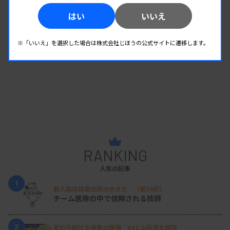
はい
いいえ
※「いいえ」を選択した場合は株式会社じほうの公式サイトに遷移します。
RANKING
人気の記事
1
新人臨床検査技師の歩き方 ［第16回］
チーム医療の中で信頼される技師
2
変わり続ける検査の現場 #32 山形済生病院