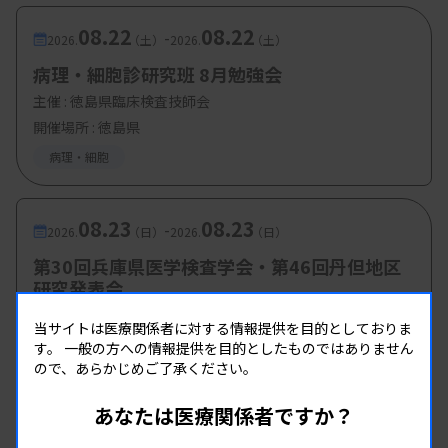
08.22
08.22
-
2026.
（土）
2026.
（土）
病理・細胞診研究班 8月勉強会
主催 :
徳島県臨床検査技師会
開催場所 : 徳島県
病理・細胞
08.23
08.23
-
2026.
（日）
2026.
（日）
第30回兵庫県医学検査学会・第46回丹但地区
研究発表会
主催 :
兵庫県臨床検査技師会
当サイトは医療関係者に対する情報提供を目的としておりま
開催場所 : 兵庫県
す。
一般の方への情報提供を目的としたものではありません
ので、あらかじめご了承ください。
管理運営
病理・細胞
あなたは医療関係者ですか？