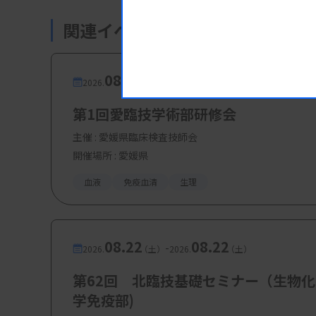
【参加費・定員など】
関連イベント・研修会
・参加費：会員500円、非会員1000
・定 員：60名
08.08
08.08
-
2026.
（土）
2026.
（土）
第1回愛臨技学術部研修会
主催 :
愛媛県臨床検査技師会
開催場所 : 愛媛県
血液
免疫血清
生理
08.22
08.22
-
2026.
（土）
2026.
（土）
第62回 北臨技基礎セミナー（生物化
学免疫部)