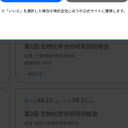
※「いいえ」を選択した場合は株式会社じほうの公式サイトに遷移します。
円、登録学生：無料
08.18
08.18
-
2026.
（火）
2026.
（火）
第1回 生物化学分析研究班研修会
主催 :
千葉県臨床検査技師会
開催場所 : WEB
臨床化学
08.22
08.22
-
2026.
（土）
2026.
（土）
第2回 生物化学分析班研修会
主催 :
和歌山県臨床検査技師会