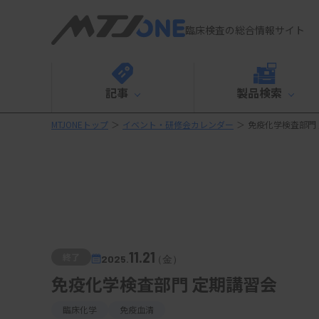
臨床検査の総合情報サイト
記事
製品検索
MTJONEトップ
＞
イベント・研修会カレンダー
＞
免疫化学検査部門
11.21
終了
2025.
（金）
免疫化学検査部門 定期講習会
臨床化学
免疫血清