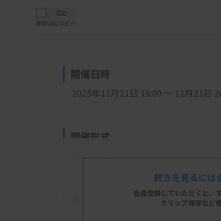
保存
URLコピー
開催日時
2025年11月21日 19:00 ～ 11月21日 20
開催形式
LIVE配信
続きを見るには
会員登録していただくと、
主 催
クリップ保存など
大阪府臨床検査技師会