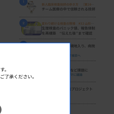
1
新人臨床検査技師の歩き方 ［第16
回］
チーム医療の中で信頼される技師
2
変わり続ける検査の現場 #32 山形済
生病院
生理検査のパニック値、報告体制
を再構築 “伝えた後”まで確認
3
日臨技リエゾンが現地入り、病院
検査室を視察
8月8・9両日にはDVT検診へ
4
す。
導入経費や高齢化など課題に
全医共、検査DXテーマに議論
めご了承ください。
5
2026年度学術推進プロジェクト
を決定
検査医学会