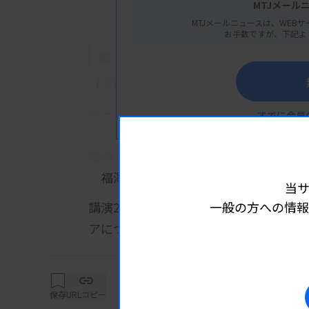
MTJメール
MTJメールニュースは、WEBサ
お手数ですが、下記よ
概 要
【プログラム】
テーマ：肝臓の線維化とは？
すでに会員
講演1：肝臓の線維化と評価方法
福澤楓氏（大阪急性期・総合医療セ
当
講演2：かかりつけ医と肝臓専門医をつ
一般の方への情報
詳細は
アについて
萩原貴裕氏（シーメンスヘルスケア・
保存
URLコピー