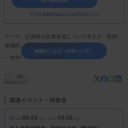
概 要
すでに会員の方はこちらからログイン
【プログラム】
テーマ 災害時の医療支援について考える 医師、
看護師、臨床検査技師の立場から
詳細はこちら（外部リンク）
・講演1：人道支援の総論
医師：夏川知輝先生（淀川キリスト教病院
HuMA）
保存
URLコピー
・講演2：HuMAでの活動経験
関連イベント・研修会
看護師：安藝美奈先生（医療法人尚和会宝塚
第一病院 HuMA）
08.08
08.08
-
2026.
（土）
2026.
（土）
14：20～14：30 ～～休憩～～