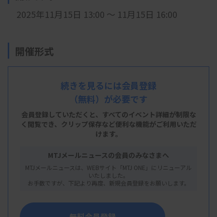
2025年11月15日 13:00 ～ 11月15日 16:00
開催形式
現地開催＋
LIVE配信
続きを見るには会員登録
（無料）が必要です
会 場
会員登録していただくと、すべてのイベント詳細が制限な
兵
く閲覧でき、
臨技研修センター ＋ LIVE配信
クリップ保存など便利な機能がご利用いただ
けます。
兵庫県神戸市中央区八幡通4丁目1−38
MTJメールニュースの会員のみなさまへ
MTJメールニュースは、WEBサイト「MTJ ONE」にリニューアル
主 催
いたしました。
お手数ですが、下記より再度、新規会員登録をお願いします。
兵庫県臨床検査技師会
無料会員登録