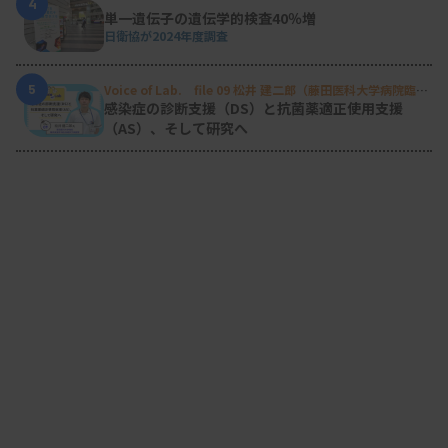
4
単一遺伝子の遺伝学的検査40％増
日衛協が2024年度調査
5
Voice of Lab. file 09 松井 建二郎（藤田医科大学病院臨床
検査部微生物遺伝子検査室
）
感染症の診断支援（DS）と抗菌薬適正使用支援
（AS）、そして研究へ