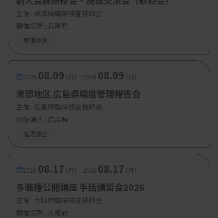
新入会員研修会・施設交流会（歓迎会）
・講演3：災害支援への誘い
主催 :
兵庫県臨床検査技師会
開催場所 : 兵庫県
臨床検査技師：湊宏美先生（兵庫医科大学病
管理運営
院）
・講演4：自分たちの病院が被災したら-受援につい
08.09
08.09
-
2026.
（日）
2026.
（日）
て
東部地区 広島県精度管理報告会
医師：夏川知輝先生（淀川キリスト病院
主催 :
広島県臨床検査技師会
開催場所 : 広島県
HuMA）
管理運営
・お知らせ 班長より連絡事項
08.17
08.17
-
2026.
（月）
2026.
（月）
【参加費・定員など】
多職種公開講座 手話講習会2026
主催 :
大阪府臨床検査技師会
・会費：500円
開催場所 : 大阪府