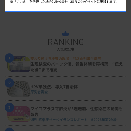
※「いいえ」を選択した場合は株式会社じほうの公式サイトに遷移します。
RANKING
人気の記事
1
変わり続ける検査の現場 #32 山形済生病院
生理検査のパニック値、報告体制を再構築 “伝え
た後”まで確認
2
HPV単独法、導入7自治体
厚労省調査
3
マイコプラズマ肺炎が3週増加、性感染症の動向も
報告
週刊 感染症サーベイランスレポート #2026年第29週
（2026.7.13 - 7.19）