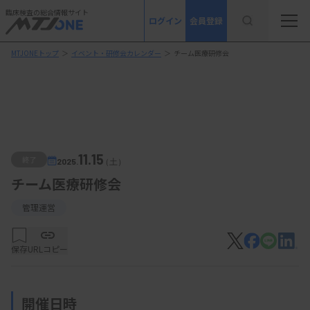
臨床検査の総合情報サイト
ログイン
会員登録
MTJONEトップ
＞
イベント・研修会カレンダー
＞
チーム医療研修会
11.15
終了
2025.
（土）
チーム医療研修会
管理運営
保存
URLコピー
開催日時