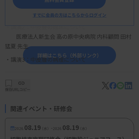
環境省 石綿健康被害対策室 山口 理佐
すでに会員の方はこちらからログイン
・講演2：中皮腫の臨床について
医療法人新生会 高の原中央病院 内科顧問 田村
猛夏 先生
詳細はこちら（外部リンク）
・講演3：中皮腫の病理について
公益財団法人結核予防会 複十字病院 病理診断
部長 岡 輝明 先生
保存
URLコピー
・講演4：中皮腫の細胞診断について
PCL 福岡病理・細胞診センター所長 兼 細胞診
関連イベント・研修会
断部長 亀井 敏昭 先生
08.19
08.19
-
2026.
（水）
2026.
（水）
・講演5：症例紹介1