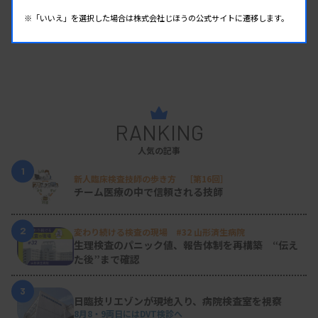
※「いいえ」を選択した場合は株式会社じほうの公式サイトに遷移します。
RANKING
人気の記事
1
新人臨床検査技師の歩き方 ［第16回］
チーム医療の中で信頼される技師
2
変わり続ける検査の現場 #32 山形済生病院
生理検査のパニック値、報告体制を再構築 “伝え
た後”まで確認
3
日臨技リエゾンが現地入り、病院検査室を視察
8月8・9両日にはDVT検診へ