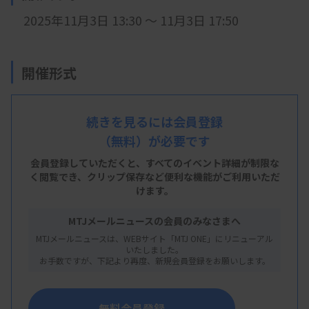
2025年11月3
日 13:30 ～ 11月3日 17:50
開催形式
LIVE配信
続きを見るには会員登録
（無料）が必要です
主 催
会員登録していただくと、すべてのイベント詳細が制限な
く閲覧でき、
クリップ保存など便利な機能がご利用いただ
環境省
けます。
MTJメールニュースの会員のみなさまへ
MTJメールニュースは、WEBサイト「MTJ ONE」にリニューアル
概 要
いたしました。
お手数ですが、下記より再度、新規会員登録をお願いします。
【プログラム】
・講演1：石綿健康被害救済制度について
無料会員登録