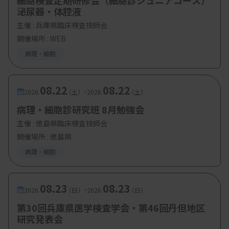
細胞検査定期研修会（細胞診ジュニアコース）
公益財団法人結核予防会 複十字病院 病理診断
泌尿器・体腔液
部長 岡 輝明 先生
主催 :
兵庫県臨床検査技師会
開催場所 : WEB
・講演６：症例紹介2
病理・細胞
PCL 福岡病理・細胞診センター所長 兼 細胞診
断部長 亀井 敏昭 先生
08.22
08.22
-
2026.
（土）
2026.
（土）
病理・細胞診研究班 8月勉強会
・質疑応答（10分）
主催 :
徳島県臨床検査技師会
【参加費・定員など】
開催場所 : 徳島県
病理・細胞
・参加費：無料
・定員：400名
08.23
08.23
-
2026.
（日）
2026.
（日）
第30回兵庫県医学検査学会・第46回丹但地区
研究発表会