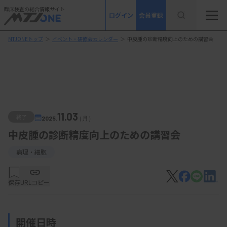
臨床検査の総合情報サイト
ログイン
会員登録
MTJONEトップ
＞
イベント・研修会カレンダー
＞
中皮腫の診断精度向上のための講習会
11.03
終了
2025.
（月）
中皮腫の診断精度向上のための講習会
病理・細胞
保存
URLコピー
開催日時