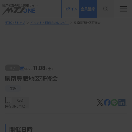
臨床検査の総合情報サイト
ログイン
会員登録
MTJONEトップ
＞
イベント・研修会カレンダー
＞
県南豊肥地区研修会
11.08
終了
2025.
（土）
県南豊肥地区研修会
生理
保存
URLコピー
開催日時