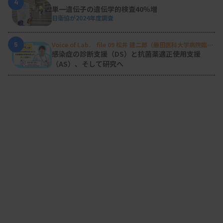
4
単一遺伝子の遺伝学的検査40％増
日衛協が2024年度調査
5
Voice of Lab. file 09 松井 建二郎（藤田医科大学病院臨床
検査部微生物遺伝子検査室
）
感染症の診断支援（DS）と抗菌薬適正使用支援
（AS）、そして研究へ