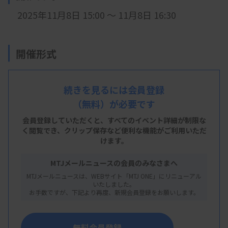
2025年11月8日 15:00 ～ 11月8日 16:30
開催形式
現地開催
続きを見るには会員登録
（無料）が必要です
会 場
会員登録していただくと、すべてのイベント詳細が制限な
コンパルホール 305号
く閲覧でき、
クリップ保存など便利な機能がご利用いただ
けます。
大分市府内町1丁目5-38
MTJメールニュースの会員のみなさまへ
MTJメールニュースは、WEBサイト「MTJ ONE」にリニューアル
いたしました。
お手数ですが、下記より再度、新規会員登録をお願いします。
主 催
大分県臨床検査技師会
無料会員登録