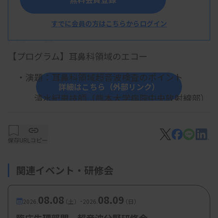
すでに会員の方はこちらからログイン
概 要
【プログラム】耳鼻科領域のエコー
・演題
：耳鼻科領域超音波検査のポイント
詳細はこちら（外部リンク）
清水紀恵技師（熊本大学病院中央放射線部）
【参加費・定員など】
・会員：無料、非会員5000円
保存
URLコピー
関連イベント・研修会
08.08
08.09
-
2026.
（土）
2026.
（日）