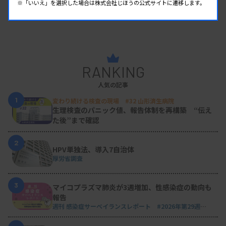
※「いいえ」を選択した場合は株式会社じほうの公式サイトに遷移します。
RANKING
人気の記事
1
変わり続ける検査の現場 #32 山形済生病院
生理検査のパニック値、報告体制を再構築 “伝え
た後”まで確認
2
HPV単独法、導入7自治体
厚労省調査
3
マイコプラズマ肺炎が3週増加、性感染症の動向も
報告
週刊 感染症サーベイランスレポート #2026年第29週
（2026.7.13 - 7.19）