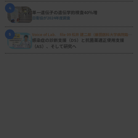
4
単一遺伝子の遺伝学的検査40％増
日衛協が2024年度調査
5
Voice of Lab. file 09 松井 建二郎（藤田医科大学病院臨床
検査部微生物遺伝子検査室
）
感染症の診断支援（DS）と抗菌薬適正使用支援
（AS）、そして研究へ