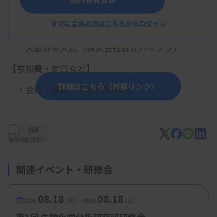
【プログラム】
すでに会員の方はこちらからログイン
・講演1：電解質の基礎原理（仮）
大倉野隼人氏（株式会社日立ハイテク）
【参加費・定員など】
詳細はこちら（外部リンク）
・会員：無料、非会員5000円
保存
URLコピー
関連イベント・研修会
08.18
08.18
-
2026.
（火）
2026.
（火）