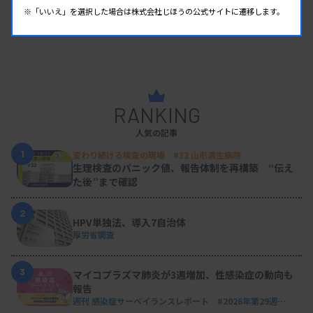
※「いいえ」を選択した場合は株式会社じほうの公式サイトに遷移します。
RANKING
人気の記事
1
変わり続ける検査の現場 #32 山形済生病院
生理検査のパニック値、報告体制を再構築 “伝え
た後”まで確認
2
HPV単独法、導入7自治体
厚労省調査
3
マイコプラズマ肺炎が3週増加、性感染症の動向も
報告
週刊 感染症サーベイランスレポート #2026年第29週
（2026.7.13 - 7.19）