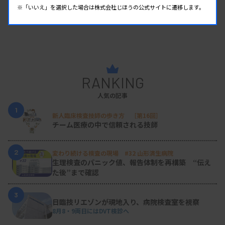
※「いいえ」を選択した場合は株式会社じほうの公式サイトに遷移します。
RANKING
人気の記事
1
新人臨床検査技師の歩き方 ［第16回］
チーム医療の中で信頼される技師
2
変わり続ける検査の現場 #32 山形済生病院
生理検査のパニック値、報告体制を再構築 “伝え
た後”まで確認
3
日臨技リエゾンが現地入り、病院検査室を視察
8月8・9両日にはDVT検診へ