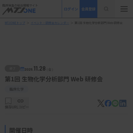
臨床検査の総合情報サイト
ログイン
会員登録
MTJONEトップ
＞
イベント・研修会カレンダー
＞
第1回 生物化学分析部門 Web 研修会
11.28
終了
2025.
（金）
第1回 生物化学分析部門 Web 研修会
臨床化学
保存
URLコピー
開催日時