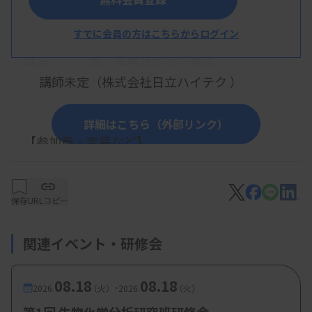
【プログラム】
生化学検査における電解質測定の
基本
すでに会員の方はこちらからログイン
・講演：「 （仮）電解質測定の基礎 」
講師未定（株式会社日立ハイテク ）
詳細はこちら（外部リンク）
【参加費・定員など】
・参加費：会員無料、非会員3000円
保存
URLコピー
関連イベント・研修会
08.18
08.18
-
2026.
（火）
2026.
（火）