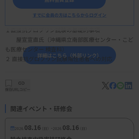
概 要
すでに会員の方はこちらからログイン
【プログラム】
１直接抗グロブリン試験の基礎的事項
屋宣宣直氏（沖縄県立南部医療センター・こど
も医療センター 検査科）
詳細はこちら（外部リンク）
２ 直接抗グロブリン試験陽性患者への対応
八木良仁氏（株式会社 イムコア 学術サポート
部）
保存
URLコピー
関連イベント・研修会
08.16
08.16
-
2026.
（日）
2026.
（日）