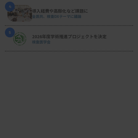
4
導入経費や高齢化など課題に
全医共、検査DXテーマに議論
5
2026年度学術推進プロジェクトを決定
検査医学会