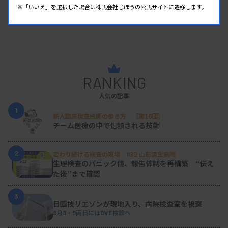
※「いいえ」を選択した場合は株式会社じほうの公式サイトに遷移します。
RANKING
人気の記事
1
新人臨床検査技師の歩き方 ［第16回］
チーム医療の中で信頼される技師
2
変わり続ける検査の現場 #32 山形済生病院
生理検査のパニック値、報告体制を再構築 “伝え
た後”まで確認
3
日臨技リエゾンが現地入り、病院検査室を視察
8月8・9両日にはDVT検診へ