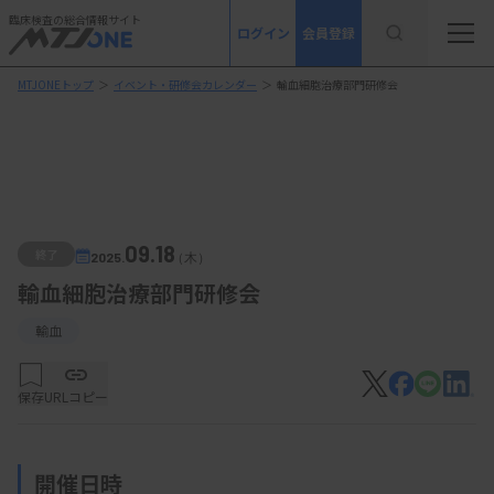
臨床検査の総合情報サイト
ログイン
会員登録
MTJONEトップ
＞
イベント・研修会カレンダー
＞
輸血細胞治療部門研修会
09.18
終了
2025.
（木）
輸血細胞治療部門研修会
輸血
保存
URLコピー
開催日時