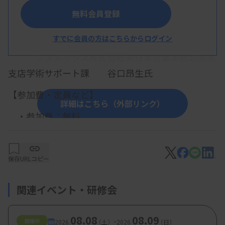
【プログラム】
無料会員登録
・ 血球分析装置 XN・XRシリーズの測定原理とスキ
すでに会員の方はこちらからログイン
ャッタグラムの見方
シスメックス株式会社東日本営業本部北関東
支店学術サポート課 谷口昂生氏
【参加費・定員など】
詳細はこちら（外部リンク）
・参加費：無料
保存
URLコピー
関連イベント・研修会
08.08
08.09
-
開催中
2026.
（土）
2026.
（日）