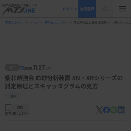
臨床検査の総合情報サイト
ログイン
会員登録
MTJONEトップ
＞
イベント・研修会カレンダー
＞
県北勉強会 血球分析装置 XN・XRシリー
11.27
終了
2025.
（木）
県北勉強会 血球分析装置 XN・XRシリーズの
測定原理とスキャッタグラムの見方
血液
保存
URLコピー