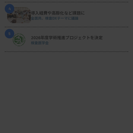
4
導入経費や高齢化など課題に
全医共、検査DXテーマに議論
5
2026年度学術推進プロジェクトを決定
検査医学会