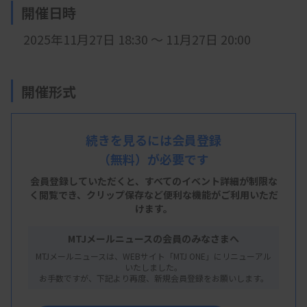
開催日時
2025年11月27
日 18:30 ～ 11月27日 20:00
開催形式
LIVE配信
続きを見るには会員登録
（無料）が必要です
会員登録していただくと、すべてのイベント詳細が制限な
く閲覧でき、
クリップ保存など便利な機能がご利用いただ
主 催
けます。
栃木県臨床検査技師会
MTJメールニュースの会員のみなさまへ
MTJメールニュースは、WEBサイト「MTJ ONE」にリニューアル
いたしました。
お手数ですが、下記より再度、新規会員登録をお願いします。
概 要