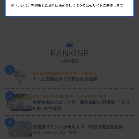
※「いいえ」を選択した場合は株式会社じほうの公式サイトに遷移します。
RANKING
人気の記事
1
新人臨床検査技師の歩き方 ［第16回］
チーム医療の中で信頼される技師
2
変わり続ける検査の現場 #32 山形済生病院
生理検査のパニック値、報告体制を再構築 “伝え
た後”まで確認
3
日臨技リエゾンが現地入り、病院検査室を視察
8月8・9両日にはDVT検診へ