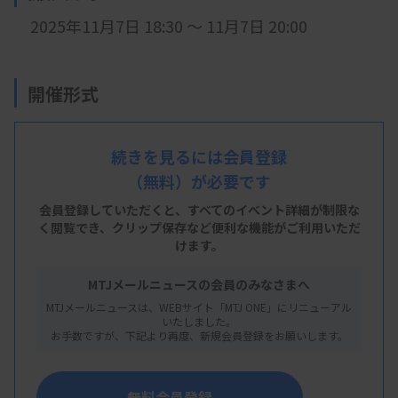
2025年11月7
日 18:30 ～ 11月7日 20:00
開催形式
LIVE配信
続きを見るには会員登録
（無料）が必要です
主 催
会員登録していただくと、すべてのイベント詳細が制限な
く閲覧でき、
クリップ保存など便利な機能がご利用いただ
栃木県臨床検査技師会
けます。
MTJメールニュースの会員のみなさまへ
MTJメールニュースは、WEBサイト「MTJ ONE」にリニューアル
概 要
いたしました。
お手数ですが、下記より再度、新規会員登録をお願いします。
【プログラム】
・テ ー マ：抗菌薬の知識と感受性パターンの見
無料会員登録