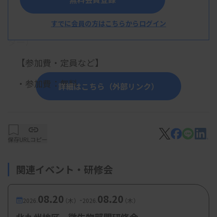
方
すでに会員の方はこちらからログイン
鈴木弘倫氏（獨協医科大学病院 臨床検査セン
ター）
【参加費・定員など】
・参加費：無料
詳細はこちら（外部リンク）
保存
URLコピー
関連イベント・研修会
08.20
08.20
-
2026.
（木）
2026.
（木）