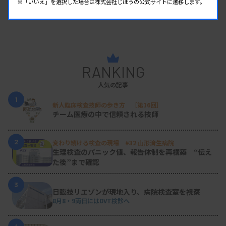
※「いいえ」を選択した場合は株式会社じほうの公式サイトに遷移します。
RANKING
人気の記事
1
新人臨床検査技師の歩き方 ［第16回］
チーム医療の中で信頼される技師
2
変わり続ける検査の現場 #32 山形済生病院
生理検査のパニック値、報告体制を再構築 “伝え
た後”まで確認
3
日臨技リエゾンが現地入り、病院検査室を視察
8月8・9両日にはDVT検診へ