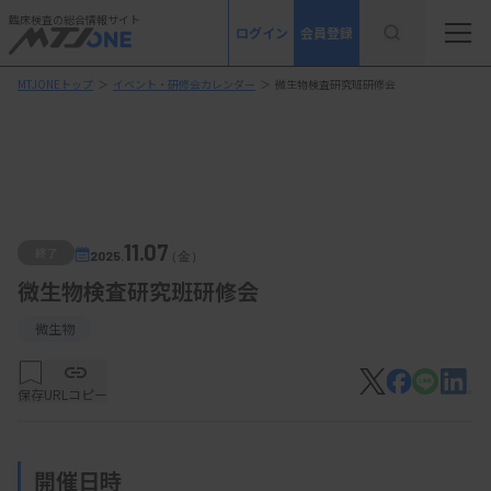
臨床検査の総合情報サイト
ログイン
会員登録
MTJONEトップ
＞
イベント・研修会カレンダー
＞
微生物検査研究班研修会
11.07
終了
2025.
（金）
微生物検査研究班研修会
微生物
保存
URLコピー
開催日時