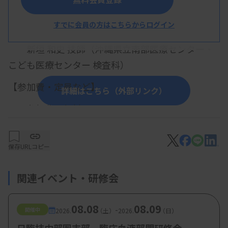
【プログラム】
すでに会員の方はこちらからログイン
・末梢血液像の基礎
新垣 和史 技師（沖縄県立南部医療センター・
こども医療センター 検査科）
【参加費・定員など】
詳細はこちら（外部リンク）
・参加費：無料
保存
URLコピー
関連イベント・研修会
08.08
08.09
-
開催中
2026.
（土）
2026.
（日）