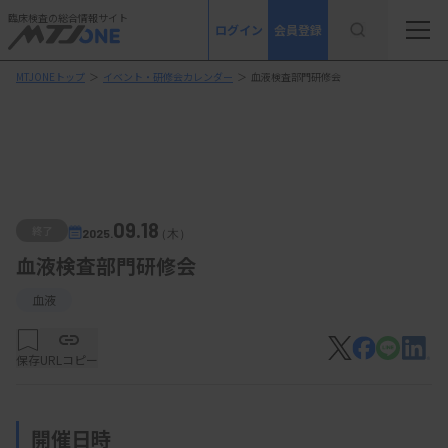
臨床検査の総合情報サイト
ログイン
会員登録
MTJONEトップ
＞
イベント・研修会カレンダー
＞
血液検査部門研修会
09.18
終了
2025.
（木）
血液検査部門研修会
血液
保存
URLコピー
開催日時