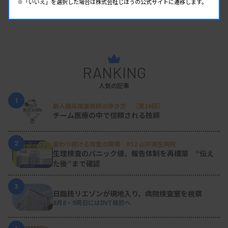
※「いいえ」を選択した場合は株式会社じほうの公式サイトに遷移します。
RANKING
人気の記事
1
新人臨床検査技師の歩き方 ［第16回］
チーム医療の中で信頼される技師
2
変わり続ける検査の現場 #32 山形済生病院
生理検査のパニック値、報告体制を再構築 “伝え
た後”まで確認
3
日臨技リエゾンが現地入り、病院検査室を視察
8月8・9両日にはDVT検診へ