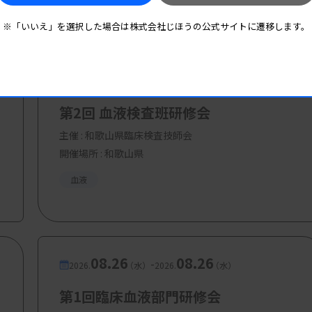
将来の希望に応える病院・地域における学際的支
※「いいえ」を選択した場合は株式会社じほうの公式サイトに遷移します。
血液内科 医長 / AYA世代サポートチーム）
08.16
08.16
-
2026.
（日）
2026.
（日）
第2回 血液検査班研修会
主催 :
和歌山県臨床検査技師会
開催場所 : 和歌山県
血液
08.26
08.26
-
2026.
（水）
2026.
（水）
第1回臨床血液部門研修会