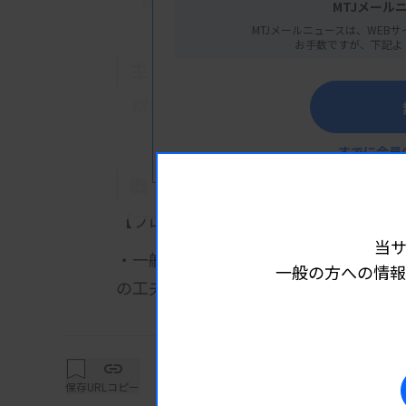
群馬県前橋市大手町1丁目9-7
MTJメール
MTJメールニュースは、WEBサ
お手数ですが、下記よ
主 催
群馬県臨床検査技師会
すでに会員
概 要
【プログラム】
当
・一般演題1：重篤なステロイド精神病
一般の方への情報
の工夫
詳細は
大和玄季先生（群馬大学医学部附
・一般演題2：当院におけるAYA世代
初見菜穂子先生（群馬県済生会前
保存
URLコピー