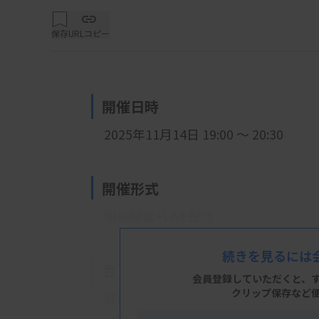
保存
URLコピー
開催日時
2025年11月14日 19:00 ～ 20:30
開催形式
現地開催+LIVE配信
続きを見るには
会 場
会員登録していただくと、
クリップ保存など
群馬ロイヤルホテル