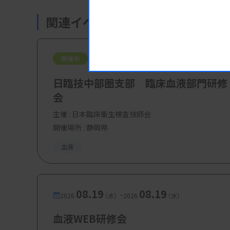
・特別講演：AYA世代の造血器患者の
関連イベント・研修会
援
多田雄真先生（大阪国際がんセンター
08.08
08.09
-
開催中
2026.
（土）
2026.
（日）
日臨技中部圏支部 臨床血液部門研修
【参加費・定員など】
会
・参加費：無料
主催 :
日本臨床衛生検査技師会
開催場所 : 静岡県
血液
08.19
08.19
-
2026.
（水）
2026.
（水）
血液WEB研修会