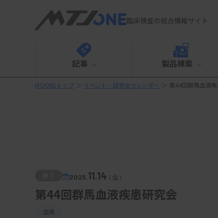
臨床検査の総合情報サイト
記事
製品検索
MTJONEトップ
＞
イベント・研修会カレンダー
＞
第44回群馬血液
11.14
終了
2025.
（金）
第44回群馬血液疾患研究会
血液