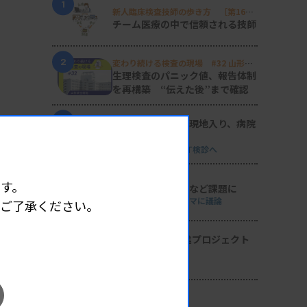
1
新人臨床検査技師の歩き方 ［第16
回］
チーム医療の中で信頼される技師
2
変わり続ける検査の現場 #32 山形済
生病院
生理検査のパニック値、報告体制
を再構築 “伝えた後”まで確認
3
日臨技リエゾンが現地入り、病院
検査室を視察
8月8・9両日にはDVT検診へ
4
す。
導入経費や高齢化など課題に
全医共、検査DXテーマに議論
めご了承ください。
5
2026年度学術推進プロジェクト
を決定
検査医学会