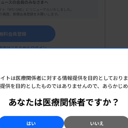
ニュースの会員のみなさまへ
イト「MTJ ONE」にリニューアルいたしました。
り再度、新規会員登録をお願いします。
無料会員登録
の方はこちらからログイン
サイトは医療関係者に対する情報提供を目的としておりま
の既往を有するAYA白血病患者の第2再発時の治療
提供を目的としたものではありませんので、あらかじ
こちら（外部リンク）
あなたは医療関係者ですか？
属病院 小児科）
造血器診療の現状と課題
橋病院 血液内科）
はい
いいえ