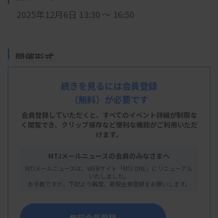
2025年12月6日 13:30 ～ 16:50
開催形式
現地開催
続きを見るには会員登録
（無料）が必要です
会員登録していただくと、すべてのイベント詳細が制限な
会 場
く閲覧でき、
クリップ保存など便利な機能がご利用いただ
けます。
新潟大学医学部保健学科 B41講義室
新潟市中央区旭町通2番町746
MTJメールニュースの会員のみなさまへ
MTJメールニュースは、WEBサイト「MTJ ONE」にリニューアル
いたしました。
お手数ですが、下記より再度、新規会員登録をお願いします。
主 催
新潟県臨床検査技師会
無料会員登録