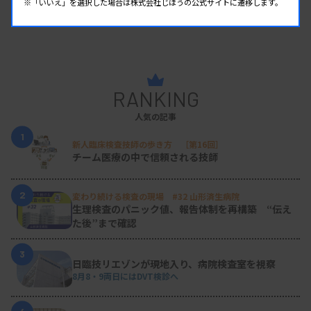
※「いいえ」を選択した場合は株式会社じほうの公式サイトに遷移します。
RANKING
人気の記事
1
新人臨床検査技師の歩き方 ［第16回］
チーム医療の中で信頼される技師
2
変わり続ける検査の現場 #32 山形済生病院
生理検査のパニック値、報告体制を再構築 “伝え
た後”まで確認
3
日臨技リエゾンが現地入り、病院検査室を視察
8月8・9両日にはDVT検診へ