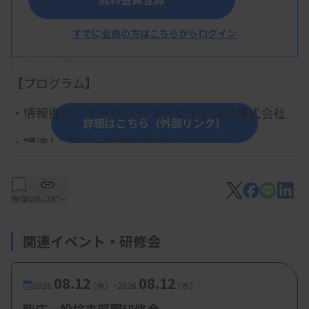
すでに会員の方はこちらからログイン
概 要
【プログラム】
・情報提供：アークレイ マーケティング株式会社
詳細はこちら（外部リンク）
・講演1：認定一般検査技師について
(1)粂和恵技師（信楽園病院）
(2)中川真奈美技師（新潟大学医歯学総合病
保存
URLコピー
院）
・講演2：～尿沈渣や血液データ等と腎炎･腎障害
関連イベント・研修会
との関連性を実症例を元に読み解く～
小黒徳也技師（立川綜合病院）
08.12
08.12
-
2026.
（水）
2026.
（水）
・講演3：目指せ‼尿沈渣検査の効率化(仮)