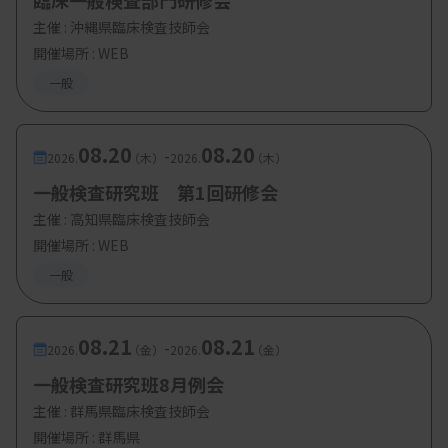
臨床一般検査部門研修会
菱木光太郎技師（東京慈恵会医科大学）
主催 :
沖縄県臨床検査技師会
開催場所 : WEB
一般
【参加費・定員など】
08.20
08.20
-
・参加費：会員500円、非会員1500円
2026.
（木）
2026.
（木）
一般検査研究班 第1回研修会
・定 員：100
名
主催 :
高知県臨床検査技師会
開催場所 : WEB
一般
08.21
08.21
-
2026.
（金）
2026.
（金）
一般検査研究班8月例会
主催 :
群馬県臨床検査技師会
開催場所 : 群馬県