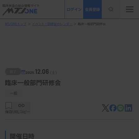
臨床検査の総合情報サイト
ログイン
会員登録
MTJONEトップ
＞
イベント・研修会カレンダー
＞
臨床一般部門研修会
12.06
終了
2025.
（土）
臨床一般部門研修会
一般
保存
URLコピー
開催日時