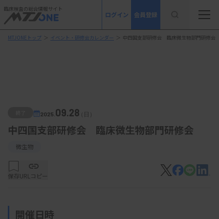
臨床検査の総合情報サイト
ログイン
会員登録
MTJONEトップ
＞
イベント・研修会カレンダー
＞
中四国支部研修会 臨床微生物部門研修会
09.28
終了
2025.
（日）
中四国支部研修会 臨床微生物部門研修会
微生物
保存
URLコピー
開催日時