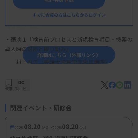
概 要
すでに会員の方はこちらからログイン
【プログラム】
・講演１『検査前プロセスと新規検査項目・機器の
導入時の対応と取り組み』
詳細はこちら（外部リンク）
村上忍氏（愛媛大学医学部附属病院）
・講演２『グラム染色鏡検技術および結果報告』
木村圭吾氏（香川大学医学部附属病院）
保存
URLコピー
・特別講演『感染症診断に役立つ薬剤耐性菌検
関連イベント・研修会
査』
西村翔（兵庫県立はりま姫路総合医療センター
08.20
08.20
-
2026.
（木）
2026.
（木）
感染症内科）