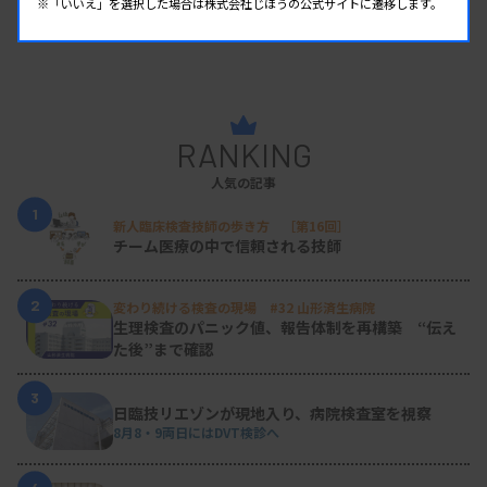
※「いいえ」を選択した場合は株式会社じほうの公式サイトに遷移します。
RANKING
人気の記事
1
新人臨床検査技師の歩き方 ［第16回］
チーム医療の中で信頼される技師
2
変わり続ける検査の現場 #32 山形済生病院
生理検査のパニック値、報告体制を再構築 “伝え
た後”まで確認
3
日臨技リエゾンが現地入り、病院検査室を視察
8月8・9両日にはDVT検診へ