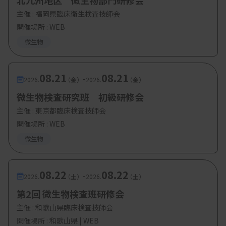
北九州地区 微生物部門研修会
・講演３『診断支援（DS）の実践』
主催 :
福岡県臨床衛生検査技師会
開催場所 : WEB
清祐 麻紀子（九州大学病院）
微生物
【参加費・定員など】
08.21
08.21
-
・会費：日臨技会員3000 円、非会員6000 円
2026.
（金）
2026.
（金）
微生物検査研究班 初級研修会
主催 :
東京都臨床検査技師会
開催場所 : WEB
微生物
08.22
08.22
-
2026.
（土）
2026.
（土）
第2回 微生物検査班研修会
主催 :
和歌山県臨床検査技師会
開催場所 : 和歌山県 | WEB