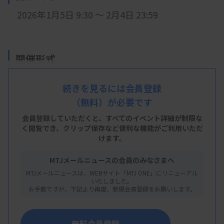
2026年1月5日 9:30 ～ 2月4日 23:59
開催形式
オンデマンド配信
続きを見るには会員登録
（無料）が必要です
会員登録していただくと、すべてのイベント詳細が制限な
主 催
く閲覧でき、
クリップ保存など便利な機能がご利用いただ
けます。
日本臨床衛生検査技師会 中部圏支部
MTJメールニュースの会員のみなさまへ
MTJメールニュースは、WEBサイト「MTJ ONE」にリニューアル
いたしました。
概 要
お手数ですが、下記より再度、新規会員登録をお願いします。
【プログラム】
無料会員登録