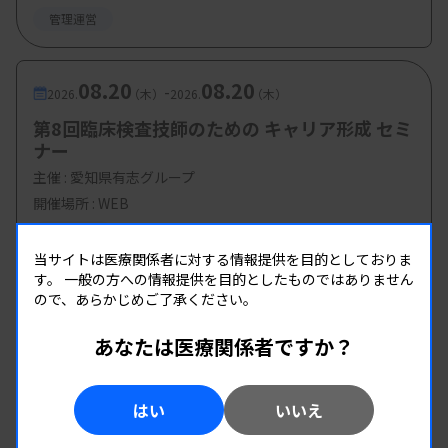
青地祐先生（静岡市立総合病院 検査部）
管理運営
08.20
08.20
【参加費・定員など】
-
2026.
（木）
2026.
（木）
第8回臨床検査技師のための キャリア形成 セミ
・参加費：会員2000円、非会員4000円
ナー
・定 員：60名
主催 :
愛知県有志グループ
開催場所 : WEB
管理運営
当サイトは医療関係者に対する情報提供を目的としておりま
す。
一般の方への情報提供を目的としたものではありません
ので、あらかじめご了承ください。
あなたは医療関係者ですか？
はい
いいえ