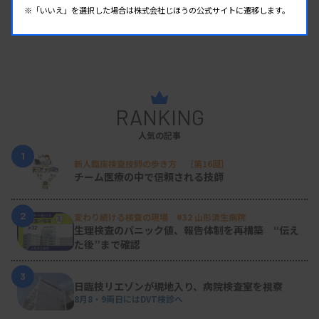
※「いいえ」を選択した場合は株式会社じほうの公式サイトに遷移します。
RANKING
人気の記事
1
新人臨床検査技師の歩き方 ［第16回］
チーム医療の中で信頼される技師
2
変わり続ける検査の現場 #32 山形済生病院
生理検査のパニック値、報告体制を再構築 “伝え
た後”まで確認
3
日臨技リエゾンが現地入り、病院検査室を視察
8月8・9両日にはDVT検診へ