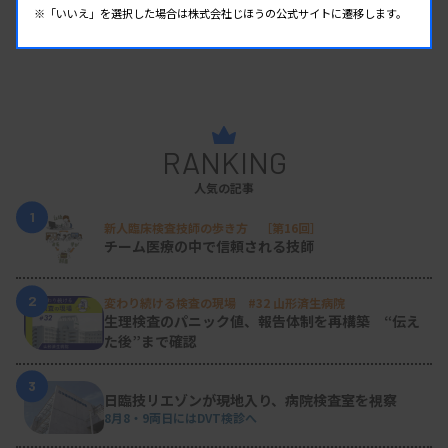
※「いいえ」を選択した場合は株式会社じほうの公式サイトに遷移します。
RANKING
人気の記事
1
新人臨床検査技師の歩き方 ［第16回］
チーム医療の中で信頼される技師
2
変わり続ける検査の現場 #32 山形済生病院
生理検査のパニック値、報告体制を再構築 “伝え
た後”まで確認
3
日臨技リエゾンが現地入り、病院検査室を視察
8月8・9両日にはDVT検診へ