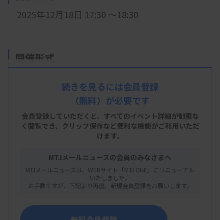
2025年12
月18日 17:30 ～18:30
開催形式
LIVE配信
続きを見るには会員登録
（無料）が必要です
会員登録していただくと、すべてのイベント詳細が制限な
主 催
く閲覧でき、
クリップ保存など便利な機能がご利用いただ
けます。
熊本県臨床検査技師会
MTJメールニュースの会員のみなさまへ
MTJメールニュースは、WEBサイト「MTJ ONE」にリニューアル
いたしました。
概 要
お手数ですが、下記より再度、新規会員登録をお願いします。
【プログラム】
無料会員登録