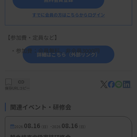
・講演：認定輸血検査技師試験を受験して
内田有咲（熊本赤十字病院）
すでに会員の方はこちらからログイン
【参加費・定員など】
・参加費：会員無料、非会員3000円
詳細はこちら（外部リンク）
保存
URLコピー
関連イベント・研修会
08.16
08.16
-
2026.
（日）
2026.
（日）