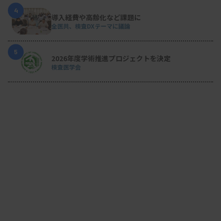
4
導入経費や高齢化など課題に
全医共、検査DXテーマに議論
5
2026年度学術推進プロジェクトを決定
検査医学会