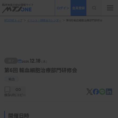
臨床検査の総合情報サイト
ログイン
会員登録
MTJONEトップ
＞
イベント・研修会カレンダー
＞
第6回 輸血細胞治療部門研修会
12.18
終了
2025.
（木）
第6回 輸血細胞治療部門研修会
輸血
保存
URLコピー
開催日時