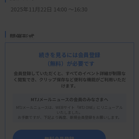
2025年11
月22日 14:00 ～16:30
開催形式
現地開催
続きを見るには会員登録
（無料）が必要です
会員登録していただくと、すべてのイベント詳細が制限な
会 場
く閲覧でき、
クリップ保存など便利な機能がご利用いただ
けます。
宮崎市郡医師会病院 1階講堂
宮崎県宮崎市大字有田1173番地
MTJメールニュースの会員のみなさまへ
MTJメールニュースは、WEBサイト「MTJ ONE」にリニューアル
いたしました。
お手数ですが、下記より再度、新規会員登録をお願いします。
主 催
宮崎県臨床検査技師会
無料会員登録