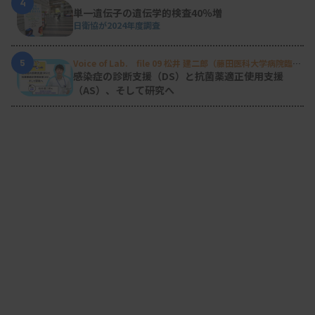
4
単一遺伝子の遺伝学的検査40％増
日衛協が2024年度調査
5
Voice of Lab. file 09 松井 建二郎（藤田医科大学病院臨床
検査部微生物遺伝子検査室
）
感染症の診断支援（DS）と抗菌薬適正使用支援
（AS）、そして研究へ