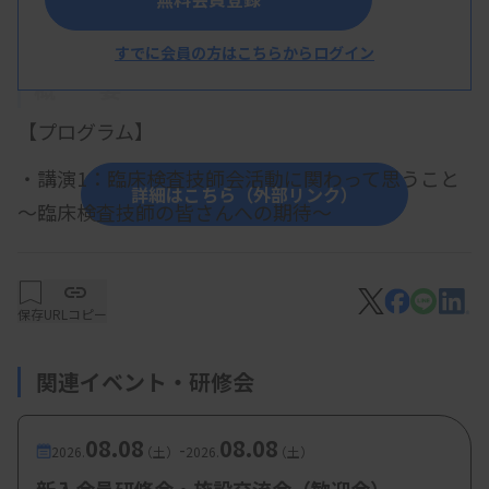
すでに会員の方はこちらからログイン
概 要
【プログラム】
・講演1：臨床検査技師会活動に関わって思うこと
詳細はこちら（外部リンク）
～臨床検査技師の皆さんへの期待～
花牟禮富美雄技師（JHCO宮崎江南病院）
保存
URLコピー
・講演2： DVTチェックハンズオンセミナー ～熊本
地震での経験から学んだこと～
関連イベント・研修会
上坂浩司技師（宮崎市郡医師会病院）
08.08
08.08
-
2026.
（土）
2026.
（土）