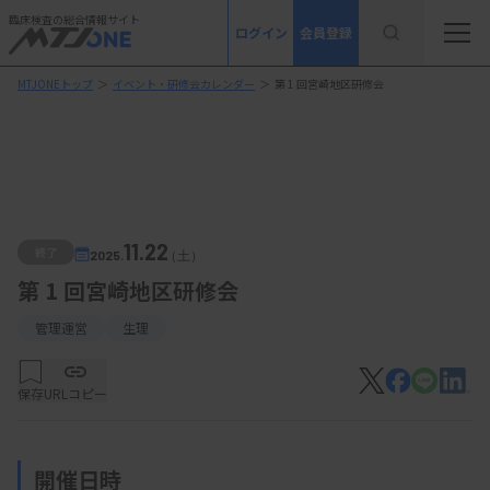
臨床検査の総合情報サイト
ログイン
会員登録
MTJONEトップ
＞
イベント・研修会カレンダー
＞
第 1 回宮崎地区研修会
11.22
終了
2025.
（土）
第 1 回宮崎地区研修会
管理運営
生理
保存
URLコピー
開催日時