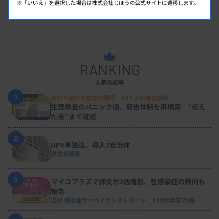
※「いいえ」を選択した場合は株式会社じほうの公式サイトに遷移します。
RANKING
人気の記事
1
変わり続ける検査の現場 #32 山形済生病院
生理検査のパニック値、報告体制を再構築 “伝え
た後”まで確認
2
HPV単独法、導入7自治体
厚労省調査
3
マイコプラズマ肺炎が3週増加、性感染症の動向も
報告
週刊 感染症サーベイランスレポート #2026年第29週
（2026.7.13 - 7.19）