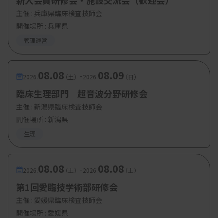
新入会員研修会・施設交流会（歓迎会）
主催 :
兵庫県臨床検査技師会
【参加費・定員など】
開催場所 : 兵庫県
・参加費：非会員 3000円
管理運営
08.08
08.09
-
2026.
（土）
2026.
（日）
臨床生理部門 超音波分野研修会
主催 :
新潟県臨床検査技師会
開催場所 : 新潟県
生理
08.08
08.08
-
2026.
（土）
2026.
（土）
第1回愛臨技学術部研修会
主催 :
愛媛県臨床検査技師会
開催場所 : 愛媛県