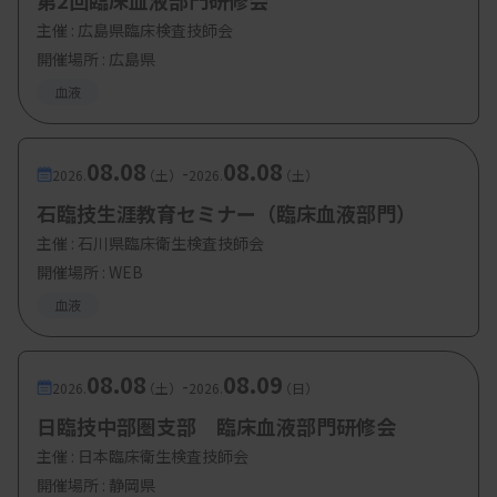
第2回臨床血液部門研修会
佐藤隆子技師（大分県厚生連鶴見病院 診療
主催 :
広島県臨床検査技師会
支援部臨床検査科）
開催場所 : 広島県
津田勉技師（熊本赤十字病院 検査部）
血液
谷村純子技師（中津市中津市民病院 研究検
査科）
08.08
08.08
-
2026.
（土）
2026.
（土）
（2月8日）
石臨技生涯教育セミナー（臨床血液部門）
・講演1：フローサイトメトリーよもやま話（サイ
主催 :
石川県臨床衛生検査技師会
開催場所 : WEB
トグラムの読み）
血液
政元いずみ技師（日本文理大学 保健医療学
部）
・講演2：骨髄の見方・捉え方
08.08
08.09
-
2026.
（土）
2026.
（日）
河野克也技師（大分県立病院 臨床検査技術
日臨技中部圏支部 臨床血液部門研修会
部）
主催 :
日本臨床衛生検査技師会
・特別講演：骨髄系腫瘍の病型分類 -WHO分類と
開催場所 : 静岡県