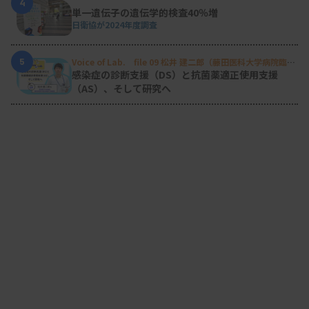
4
単一遺伝子の遺伝学的検査40％増
日衛協が2024年度調査
5
Voice of Lab. file 09 松井 建二郎（藤田医科大学病院臨床
検査部微生物遺伝子検査室
）
感染症の診断支援（DS）と抗菌薬適正使用支援
（AS）、そして研究へ