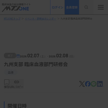
臨床検査の総合情報サイト
ログイン
会員登録
MTJONEトップ
＞
イベント・研修会カレンダー
＞
九州支部 臨床血液部門研修会
02.07
02.08
終了
2026.
（土）
-
2026.
（日）
九州支部 臨床血液部門研修会
血液
保存
URLコピー
開催日時