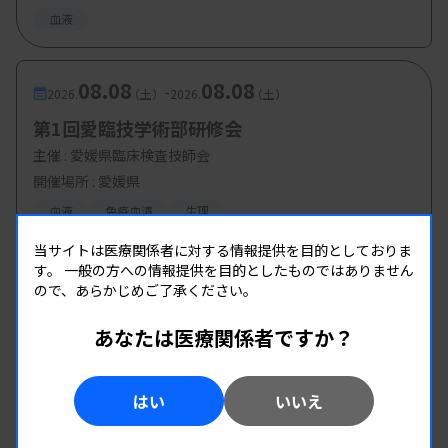
ICC分類-
血液
緒方正男先生（大分大学医学部 腫瘍・血液
内科学講座 教授）
08.08
08.08
-
2026.
（土）
2026.
（土）
第1回愛臨技学術部研修会
主催 :
愛媛県臨床検査技師会
【参加費・定員など】
開催場所 : 愛媛県
・参加費：会員 7000円
血液
免疫血清
生理
当サイトは医療関係者に対する情報提供を目的としておりま
・定 員：
70 名
す。
一般の方への情報提供を目的としたものではありません
ので、あらかじめご了承ください。
あなたは医療関係者ですか？
はい
いいえ