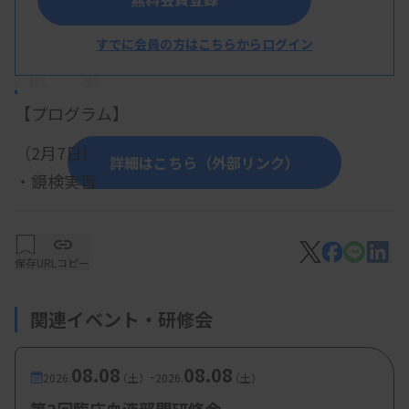
すでに会員の方はこちらからログイン
概 要
【プログラム】
（2月7日）
詳細はこちら（外部リンク）
・鏡検実習
・症例解説 ：
楳木美由紀技師（大分大学医学部附属病院
保存
URLコピー
医療技術部臨床検査部門）
水谷早貴技師（宮崎県立宮崎病院 臨床検査
関連イベント・研修会
科）
高野真美技師（大分県立病院 臨床検査技術
08.08
08.08
-
2026.
（土）
2026.
（土）
部）