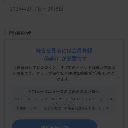
2026年2
月7日～2月8日
開催形式
現地開催
続きを見るには会員登録
（無料）が必要です
会員登録していただくと、すべてのイベント詳細が制限な
会 場
く閲覧でき、
クリップ保存など便利な機能がご利用いただ
けます。
大分平松総合医療専門学校
大分県大分市千代町1丁目11番
MTJメールニュースの会員のみなさまへ
MTJメールニュースは、WEBサイト「MTJ ONE」にリニューアル
いたしました。
お手数ですが、下記より再度、新規会員登録をお願いします。
主 催
日本臨床衛生検査技師会
無料会員登録