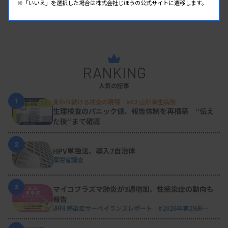
※「いいえ」を選択した場合は株式会社じほうの公式サイトに遷移します。
RANKING
人気の記事
1
変わり続ける検査の現場 #32 山形済生病院
生理検査のパニック値、報告体制を再構築 “伝え
た後”まで確認
2
HPV単独法、導入7自治体
厚労省調査
3
マイコプラズマ肺炎が3週増加、性感染症の動向も
報告
週刊 感染症サーベイランスレポート #2026年第29週
（2026.7.13 - 7.19）