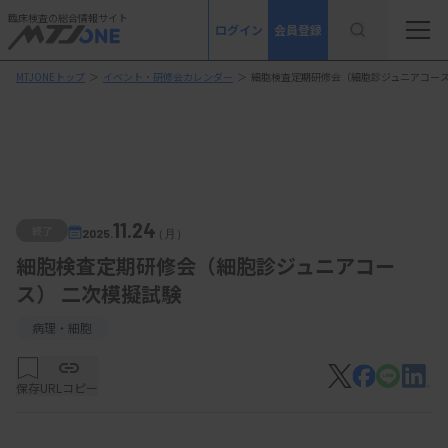
臨床検査の総合情報サイト
ログイン
会員登録
MTJONEトップ
＞
イベント・研修会カレンダー
＞
細胞検査定期研修会（細胞診ジュニアコース
11.24
終了
2025.
（月）
細胞検査定期研修会（細胞診ジュニアコー
ス） 二次模擬試験
病理・細胞
保存
URLコピー