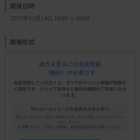
開催日時
2025年11月24日 10:00 ～ 18:00
開催形式
現地開催
続きを見るには会員登録
（無料）が必要です
会 場
会員登録していただくと、すべてのイベント詳細が制限な
神戸大学医学部基礎南棟地下１階 第二実習室
く閲覧でき、
クリップ保存など便利な機能がご利用いただ
けます。
神戸市中央区楠町7丁目5番1号
MTJメールニュースの会員のみなさまへ
MTJメールニュースは、WEBサイト「MTJ ONE」にリニューアル
主 催
いたしました。
お手数ですが、下記より再度、新規会員登録をお願いします。
兵庫県臨床検査技師会