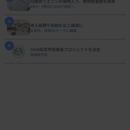
日臨技リエゾンが現地入り、病院検査室を視察
8月8・9両日にはDVT検診へ
4
導入経費や高齢化など課題に
全医共、検査DXテーマに議論
5
2026年度学術推進プロジェクトを決定
検査医学会