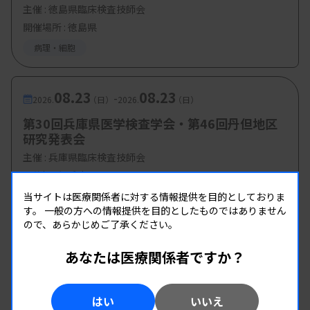
主催 :
徳島県臨床検査技師会
開催場所 : 徳島県
病理・細胞
08.23
08.23
-
2026.
（日）
2026.
（日）
第30回兵庫県医学検査学会・第46回丹但地区
研究発表会
主催 :
兵庫県臨床検査技師会
開催場所 : 兵庫県
当サイトは医療関係者に対する情報提供を目的としておりま
管理運営
病理・細胞
す。
一般の方への情報提供を目的としたものではありません
ので、あらかじめご了承ください。
あなたは医療関係者ですか？
はい
いいえ