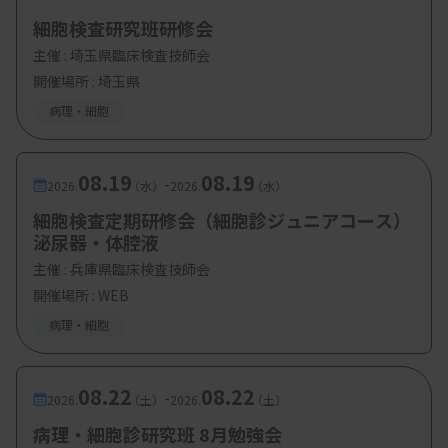
・定 員：
60 名
細胞検査研究班研修会
主催 :
埼玉県臨床検査技師会
開催場所 : 埼玉県
病理・細胞
08.19
08.19
-
2026.
（水）
2026.
（水）
細胞検査定期研修会（細胞診ジュニアコース）
泌尿器・体腔液
主催 :
兵庫県臨床検査技師会
開催場所 : WEB
病理・細胞
08.22
08.22
-
2026.
（土）
2026.
（土）
病理・細胞診研究班 8月勉強会