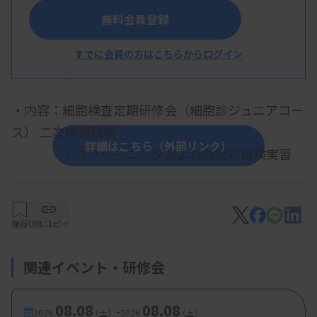
無料会員登録
概 要
すでに会員の方はこちらからログイン
【プログラム】
・内容：細胞検査定期研修会（細胞診ジュニアコー
ス） 二次模擬試験
詳細はこちら（外部リンク）
・スクリーニングおよび同定の鏡検実習
【参加費・定員など】
保存
URLコピー
・参加費：兵臨技会員・学生 5000円
関連イベント・研修会
他府県会員・日臨技のみ会員・非会員
10000円
08.08
08.08
-
2026.
（土）
2026.
（土）