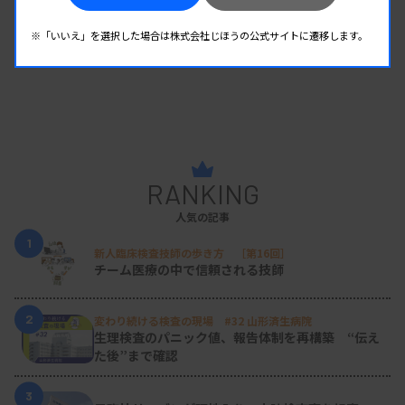
※「いいえ」を選択した場合は株式会社じほうの公式サイトに遷移します。
RANKING
人気の記事
1
新人臨床検査技師の歩き方 ［第16回］
チーム医療の中で信頼される技師
2
変わり続ける検査の現場 #32 山形済生病院
生理検査のパニック値、報告体制を再構築 “伝え
た後”まで確認
3