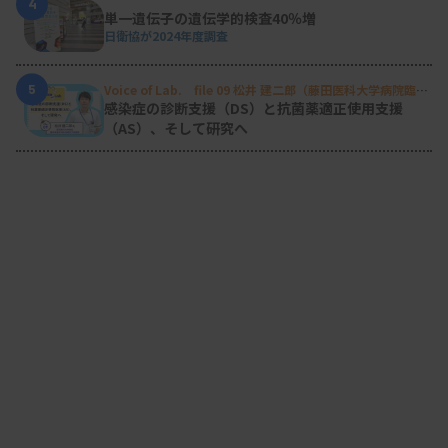
4
単一遺伝子の遺伝学的検査40％増
日衛協が2024年度調査
5
Voice of Lab. file 09 松井 建二郎（藤田医科大学病院臨床
検査部微生物遺伝子検査室
）
感染症の診断支援（DS）と抗菌薬適正使用支援
（AS）、そして研究へ