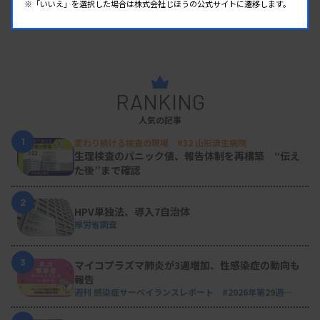
※「いいえ」を選択した場合は株式会社じほうの公式サイトに遷移します。
RANKING
人気の記事
1
変わり続ける検査の現場 #32 山形済生病院
生理検査のパニック値、報告体制を再構築 “伝え
た後”まで確認
2
HPV単独法、導入7自治体
厚労省調査
3
マイコプラズマ肺炎が3週増加、性感染症の動向も
報告
週刊 感染症サーベイランスレポート #2026年第29週
（2026.7.13 - 7.19）