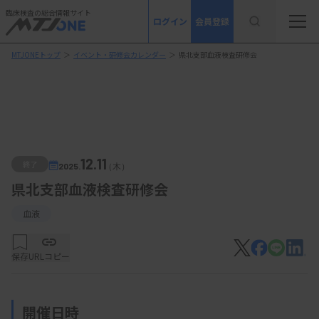
臨床検査の総合情報サイト
ログイン
会員登録
MTJONEトップ
＞
イベント・研修会カレンダー
＞
県北支部血液検査研修会
12.11
終了
2025.
（木）
県北支部血液検査研修会
血液
保存
URLコピー
開催日時