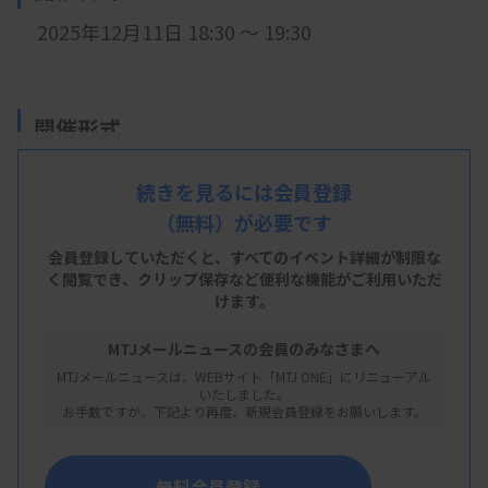
2025年12
月11日 18:30 ～ 19:30
開催形式
現地開催
続きを見るには会員登録
（無料）が必要です
会員登録していただくと、すべてのイベント詳細が制限な
会 場
く閲覧でき、
クリップ保存など便利な機能がご利用いただ
けます。
福島赤十字病院 1階 多目的ホール
福島市八島町7番7号
MTJメールニュースの会員のみなさまへ
MTJメールニュースは、WEBサイト「MTJ ONE」にリニューアル
いたしました。
お手数ですが、下記より再度、新規会員登録をお願いします。
主 催
福島県臨床検査技師会
無料会員登録