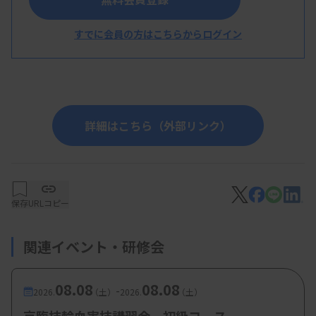
小黒博之先生（バイオ・ラッド ラボラトリー
すでに会員の方はこちらからログイン
ズ サービス部門 診断薬 カスタマーサポート部 ）
詳細はこちら（外部リンク）
保存
URLコピー
関連イベント・研修会
08.08
08.08
-
2026.
（土）
2026.
（土）