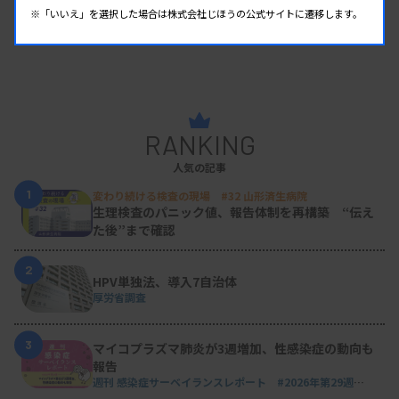
※「いいえ」を選択した場合は株式会社じほうの公式サイトに遷移します。
RANKING
人気の記事
1
変わり続ける検査の現場 #32 山形済生病院
生理検査のパニック値、報告体制を再構築 “伝え
た後”まで確認
2
HPV単独法、導入7自治体
厚労省調査
3
マイコプラズマ肺炎が3週増加、性感染症の動向も
報告
週刊 感染症サーベイランスレポート #2026年第29週
（2026.7.13 - 7.19）