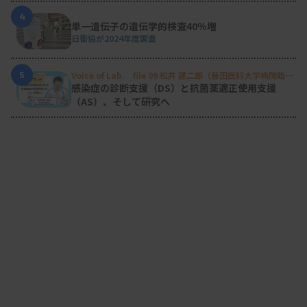
4
単一遺伝子の遺伝学的検査40％増
日衛協が2024年度調査
5
Voice of Lab. file 09 松井 建二郎（藤田医科大学病院臨床
検査部微生物遺伝子検査室
）
感染症の診断支援（DS）と抗菌薬適正使用支援
（AS）、そして研究へ