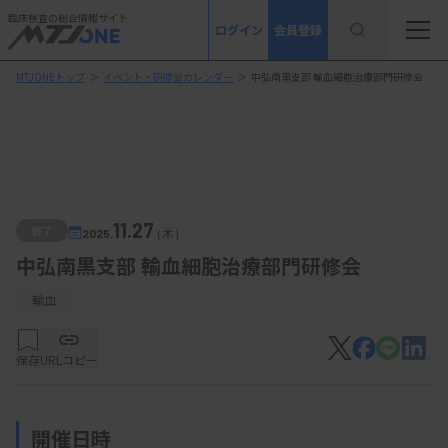
臨床検査の総合情報サイト
ログイン
会員登録
MTJONEトップ
＞
イベント・研修会カレンダー
＞
中弘南黒支部 輸血細胞治療部門研修会
11.27
終了
2025.
（木）
中弘南黒支部 輸血細胞治療部門研修会
輸血
保存
URLコピー
開催日時