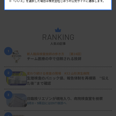
※「いいえ」を選択した場合は株式会社じほうの公式サイトに遷移します。
RANKING
人気の記事
1
新人臨床検査技師の歩き方 ［第16回］
チーム医療の中で信頼される技師
2
変わり続ける検査の現場 #32 山形済生病院
生理検査のパニック値、報告体制を再構築 “伝え
た後”まで確認
3
日臨技リエゾンが現地入り、病院検査室を視察
8月8・9両日にはDVT検診へ