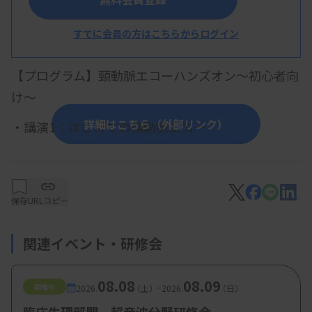
すでに会員の方はこちらからログイン
概 要
【プログラム】頸動脈エコーハンズオン～初心者向
け～
詳細はこちら（外部リンク）
・講演1：はじめての頸動脈エコー
基本断面から計測まで 〜ハンズオンセミ
ナー〜
野村和弘（埼玉医科大学病院）
保存
URLコピー
・講演2：頸動脈エコーハンズオン
関連イベント・研修会
間中樹里（上尾中央医科グループ 八潮中央
総合病院）
08.08
08.09
野村和弘（埼玉医科大学病院）
-
開催中
2026.
（土）
2026.
（日）
丸山萌（かわぐち心臓呼吸器病院）