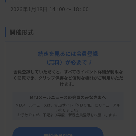
2026年1月18日 14
: 0
0 ～ 18 : 00
開催形式
現地開催
続きを見るには会員登録
（無料）が必要です
会 場
会員登録していただくと、すべてのイベント詳細が制限な
く閲覧でき、
クリップ保存など便利な機能がご利用いただ
ソニックシティ 905会議室
けます。
埼玉県さいたま市大宮区桜木町1-7-5 ソニックシティビル9F
MTJメールニュースの会員のみなさまへ
MTJメールニュースは、WEBサイト「MTJ ONE」にリニューアル
いたしました。
お手数ですが、下記より再度、新規会員登録をお願いします。
主 催
埼玉県臨床
検査技師会
無料会員登録