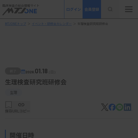
臨床検査の総合情報サイト
ログイン
会員登録
MTJONEトップ
＞
イベント・研修会カレンダー
＞
生理検査研究班研修会
01.18
終了
2026.
（日）
生理検査研究班研修会
生理
保存
URLコピー
開催日時