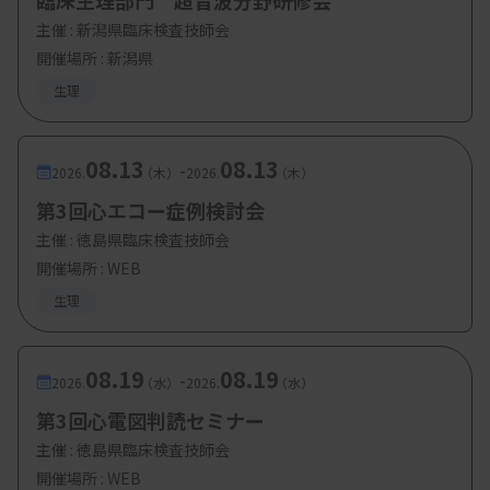
臨床生理部門 超音波分野研修会
井上翔太（東京大学医学部附属病院）
主催 :
新潟県臨床検査技師会
開催場所 : 新潟県
生理
08.13
08.13
【参加費・定員など】
-
2026.
（木）
2026.
（木）
第3回心エコー症例検討会
・参加費：会員・賛助会員 5000円、非会員：
主催 :
徳島県臨床検査技師会
10000円
開催場所 : WEB
・定 員：24
名
生理
08.19
08.19
-
2026.
（水）
2026.
（水）
第3回心電図判読セミナー
主催 :
徳島県臨床検査技師会
開催場所 : WEB